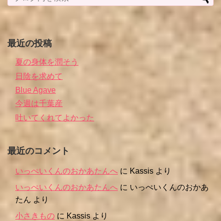
最近の投稿
夏の身体を潤そう
日陰を求めて
Blue Agave
今週は千葉産
吐いてくれてよかった
最近のコメント
いっぺいくんのおかあたんへ
に
Kassis
より
いっぺいくんのおかあたんへ
に
いっぺいくんのおかあ
たん
より
小さきもの
に
Kassis
より