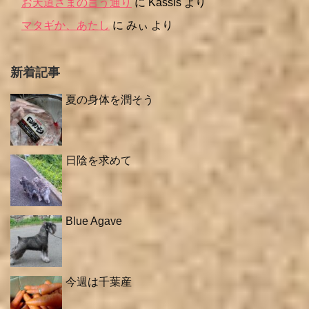
お天道さまの言う通り
に
Kassis
より
マタギか、あたし
に
みぃ
より
新着記事
夏の身体を潤そう
日陰を求めて
Blue Agave
今週は千葉産