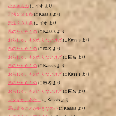
小さきもの
に
イオ
より
刑法２３１条
に
Kassis
より
刑法２３１条
に
イオ
より
風のたからもの
に
Kassis
より
おらじゃ、ものたりないけど
に
Kassis
より
風のたからもの
に
匿名
より
おらじゃ、ものたりないけど
に
匿名
より
風のたからもの
に
Kassis
より
おらじゃ、ものたりないけど
に
Kassis
より
風のたからもの
に
匿名
より
おらじゃ、ものたりないけど
に
匿名
より
マタギか、あたし
に
Kassis
より
馬は走ることが好きなのか
に
Kassis
より