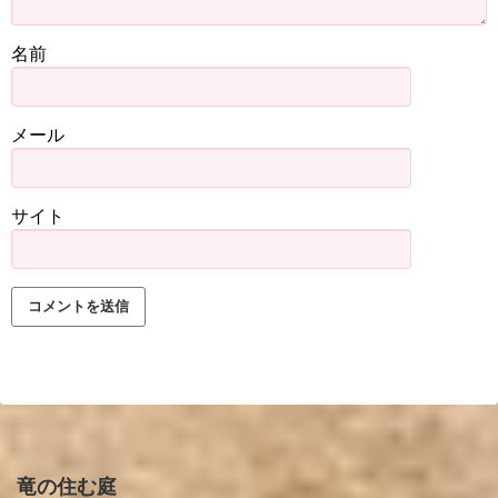
名前
メール
サイト
竜の住む庭