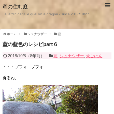
竜の住む庭
Le jardin dens le quel vit le dragon - since 2017/10/27
ホーム
シュナウザー
藍
藍の藍色のレシピpart６
2018/10/8
（
8年前
）
藍
,
シュナウザー
,
犬ごはん
・・・ブフォ ブフォ
香るね。