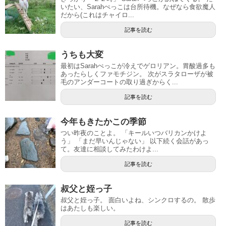
いたい、Sarahぺっこは台所待機。なぜなら食欲魔人
だから(これはチャイロ...
記事を読む
うちも大変
最初はSarahぺっこが冷えでゲロリアン。胃酸過多も
あったらしくファモチジン。 次がスラタローザが被
毛のアンダーコートの取り過ぎからく...
記事を読む
今年もきたかこの季節
つい昨夜のことよ。 「キールいつバリカンかけよ
う」 「まだ早いんじゃない」 以下続く会話があっ
て。友達に相談してみたわけよ...
記事を読む
叔父と姪っ子
叔父と姪っ子。 面白いよね、シンクロするの。 散歩
はあたしも楽しい。
記事を読む