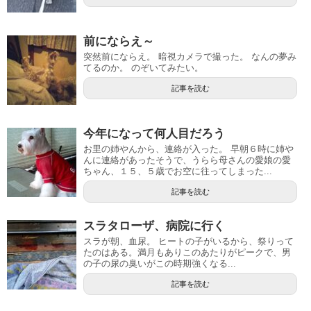
前にならえ～
突然前にならえ。 暗視カメラで撮った。 なんの夢み
てるのか。 のぞいてみたい。
記事を読む
今年になって何人目だろう
お里の姉やんから、連絡が入った。 早朝６時に姉や
んに連絡があったそうで、うらら母さんの愛娘の愛
ちゃん、１５、５歳でお空に往ってしまった...
記事を読む
スラタローザ、病院に行く
スラが朝、血尿。 ヒートの子がいるから、祭りって
たのはある。満月もありこのあたりがピークで、男
の子の尿の臭いがこの時期強くなる...
記事を読む