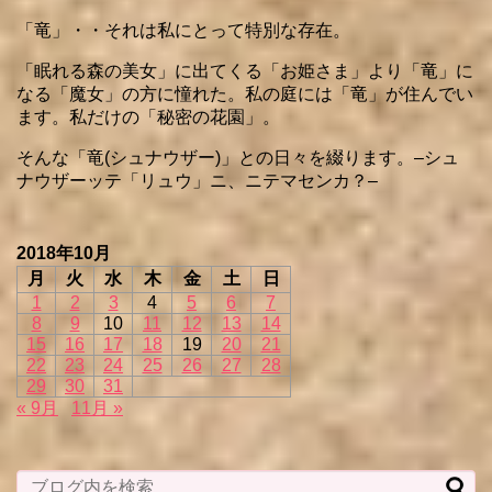
「竜」・・それは私にとって特別な存在。
「眠れる森の美女」に出てくる「お姫さま」より「竜」に
なる「魔女」の方に憧れた。私の庭には「竜」が住んでい
ます。私だけの「秘密の花園」。
そんな「竜(シュナウザー)」との日々を綴ります。–シュ
ナウザーッテ「リュウ」ニ、ニテマセンカ？–
2018年10月
月
火
水
木
金
土
日
1
2
3
4
5
6
7
8
9
10
11
12
13
14
15
16
17
18
19
20
21
22
23
24
25
26
27
28
29
30
31
« 9月
11月 »