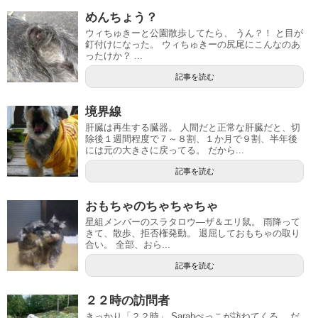
めんちょう？
ウィちゅきーと公園散歩してたら、 うん？！ と目が
釘付けになった。 ウィちゅきーの尻尾にこんなのあ
ったけか？ ...
記事を読む
境界線
肝臓は再生する臓器。 人間だと正常な肝臓だと、切
除後１週間程度で７～８割、１か月で９割、半年後
には元の大きさに戻ってる。 だから...
記事を読む
おもちゃのちゃちゃちゃ
星組メンバーのスラタロウ―ザ＆エリ鼠。 雨降って
きて、散歩、拒否権発動。 退屈しておもちゃの取り
合い。 全部、おら...
記事を読む
２２時の訪問者
きっかり「２２時」 Sarahぺっこが訪ねてくる。 だ