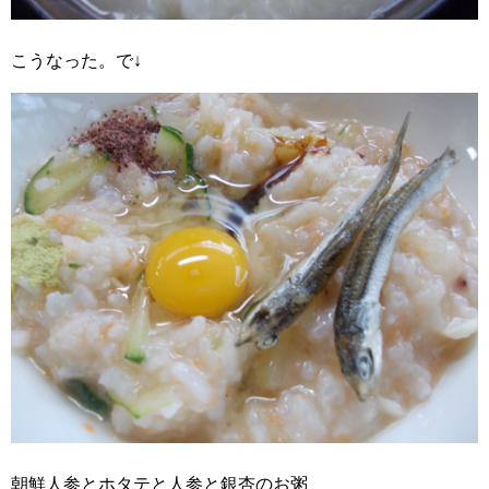
こうなった。で↓
朝鮮人参とホタテと人参と銀杏のお粥