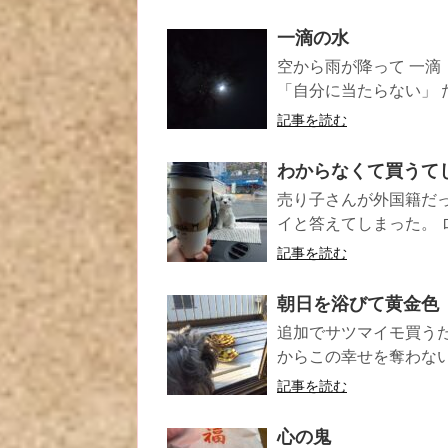
一滴の水
空から雨が降って 一滴
「自分に当たらない」 た
記事を読む
わからなくて買うて
売り子さんが外国籍だ
イと答えてしまった。 
記事を読む
朝日を浴びて黄金色
追加でサツマイモ買うた
からこの幸せを奪わないで
記事を読む
心の鬼