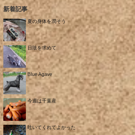
新着記事
夏の身体を潤そう
日陰を求めて
Blue Agave
今週は千葉産
吐いてくれてよかった