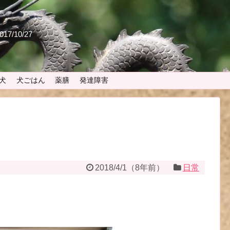
 2017/10/27
犬
犬ごはん
薬膳
発達障害
2018/4/1
（
8年前
）
日常