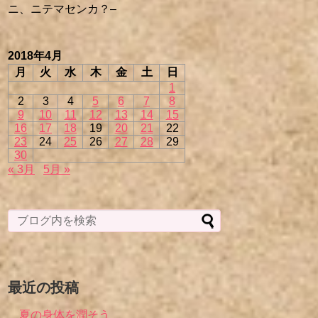
ニ、ニテマセンカ？–
2018年4月
月
火
水
木
金
土
日
1
2
3
4
5
6
7
8
9
10
11
12
13
14
15
16
17
18
19
20
21
22
23
24
25
26
27
28
29
30
« 3月
5月 »
最近の投稿
夏の身体を潤そう