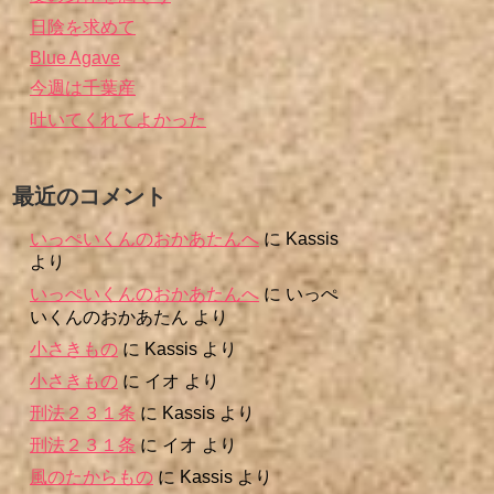
日陰を求めて
Blue Agave
今週は千葉産
吐いてくれてよかった
最近のコメント
いっぺいくんのおかあたんへ
に
Kassis
より
いっぺいくんのおかあたんへ
に
いっぺ
いくんのおかあたん
より
小さきもの
に
Kassis
より
小さきもの
に
イオ
より
刑法２３１条
に
Kassis
より
刑法２３１条
に
イオ
より
風のたからもの
に
Kassis
より