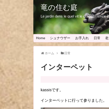
竜の住む庭
Le jardin dens le quel vit le dragon - since
Home
シュナウザー
お手入れ
日常
老
ホーム
日常
インターペット
kassisです。
インターペットに行って参りました。