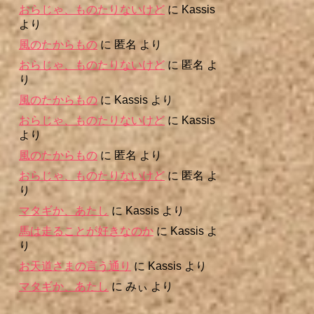
おらじゃ、ものたりないけど
に
Kassis
より
風のたからもの
に
匿名
より
おらじゃ、ものたりないけど
に
匿名
よ
り
風のたからもの
に
Kassis
より
おらじゃ、ものたりないけど
に
Kassis
より
風のたからもの
に
匿名
より
おらじゃ、ものたりないけど
に
匿名
よ
り
マタギか、あたし
に
Kassis
より
馬は走ることが好きなのか
に
Kassis
よ
り
お天道さまの言う通り
に
Kassis
より
マタギか、あたし
に
みぃ
より