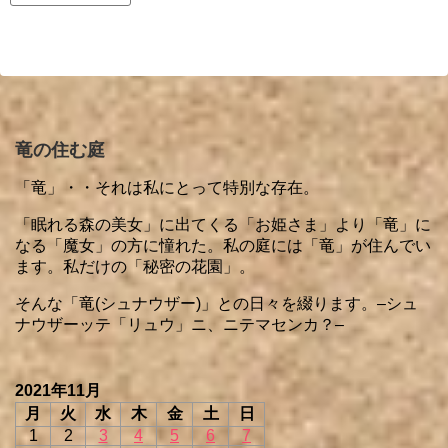
竜の住む庭
「竜」・・それは私にとって特別な存在。
「眠れる森の美女」に出てくる「お姫さま」より「竜」に
なる「魔女」の方に憧れた。私の庭には「竜」が住んでい
ます。私だけの「秘密の花園」。
そんな「竜(シュナウザー)」との日々を綴ります。–シュ
ナウザーッテ「リュウ」ニ、ニテマセンカ？–
2021年11月
月
火
水
木
金
土
日
1
2
3
4
5
6
7