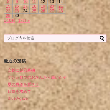
8
9
10
11
12
13
14
15
16
17
18
19
20
21
22
23
24
25
26
27
28
29
30
« 10月
12月 »
最近の投稿
立秋に越乃寒梅
ケンシロウのおかんから届いたぞ
夏の身体を潤そう
日陰を求めて
Blue Agave