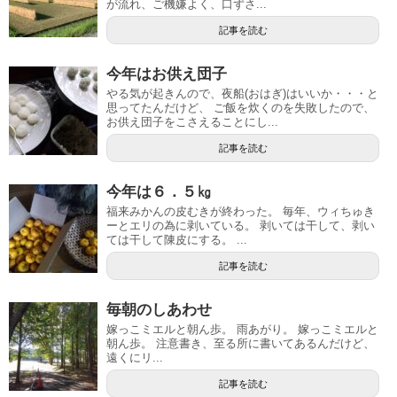
が流れ、ご機嫌よく、口ずさ...
記事を読む
今年はお供え団子
やる気が起きんので、夜船(おはぎ)はいいか・・・と
思ってたんだけど、 ご飯を炊くのを失敗したので、
お供え団子をこさえることにし...
記事を読む
今年は６．５㎏
福来みかんの皮むきが終わった。 毎年、ウィちゅき
ーとエリの為に剥いている。 剥いては干して、剥い
ては干して陳皮にする。 ...
記事を読む
毎朝のしあわせ
嫁っこミエルと朝ん歩。 雨あがり。 嫁っこミエルと
朝ん歩。 注意書き、至る所に書いてあるんだけど、
遠くにリ...
記事を読む