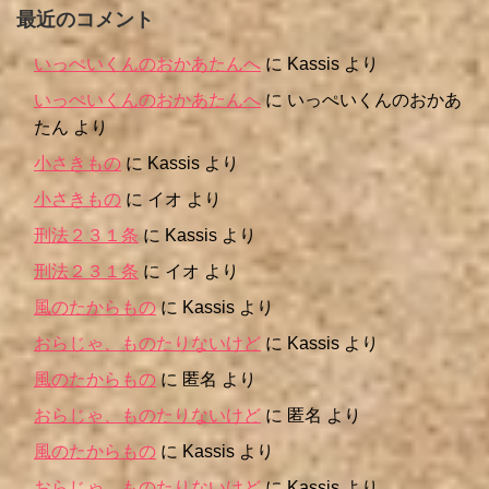
最近のコメント
いっぺいくんのおかあたんへ
に
Kassis
より
いっぺいくんのおかあたんへ
に
いっぺいくんのおかあ
たん
より
小さきもの
に
Kassis
より
小さきもの
に
イオ
より
刑法２３１条
に
Kassis
より
刑法２３１条
に
イオ
より
風のたからもの
に
Kassis
より
おらじゃ、ものたりないけど
に
Kassis
より
風のたからもの
に
匿名
より
おらじゃ、ものたりないけど
に
匿名
より
風のたからもの
に
Kassis
より
おらじゃ、ものたりないけど
に
Kassis
より