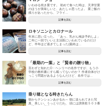
いわゆる焼き栗です。 初めて食べた時は、天津甘栗
のほうが美味しいと、あたしゃ思ったよ。 栗ご飯の
残りがあったから、フライ...
記事を読む
ロキソニンとカロナール
年末に思い立った。 「あっ、乳がん検診予約しよ」
二年に一回でいいと主治医にいわれているのだけ
ど、半年ほど過ぎてしまった(最終は...
記事を読む
「最期の一葉」と「賢者の贈り物」
言わずと知れたО・ヘンリーの名作ですが、もう小
学校の教科書にすら載ってないのか？ 作者自体がけ
っこう問題があるようなんだけど、名作では...
記事を読む
垂り穂となる時きたらん
朝からテンションあがるわ～ 朝に送られてきた写
真、美しい。うっとりだわ。 頭には讃美歌５０３番