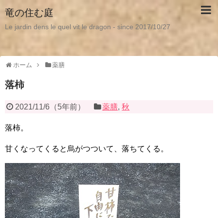
竜の住む庭
Le jardin dens le quel vit le dragon - since 2017/10/27
ホーム
薬膳
落柿
2021/11/6
（
5年前
）
薬膳
,
秋
落柿。
甘くなってくると烏がつついて、落ちてくる。