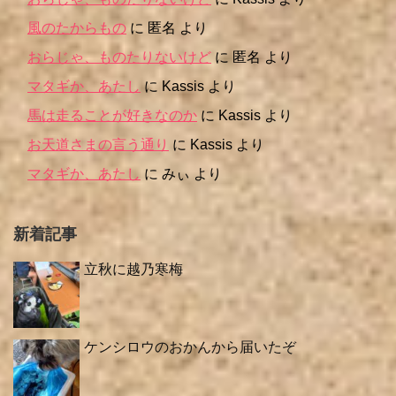
風のたからもの
に
匿名
より
おらじゃ、ものたりないけど
に
匿名
より
マタギか、あたし
に
Kassis
より
馬は走ることが好きなのか
に
Kassis
より
お天道さまの言う通り
に
Kassis
より
マタギか、あたし
に
みぃ
より
新着記事
立秋に越乃寒梅
ケンシロウのおかんから届いたぞ