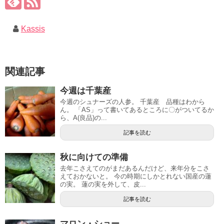
Kassis
関連記事
今週は千葉産
今週のシュナーズの人参。 千葉産 品種はわから
ん。 「AS」って書いてあるところに〇がついてるか
ら、A(良品)の...
記事を読む
秋に向けての準備
去年こさえてのがまだあるんだけど、来年分をこさ
えておかないと。 今の時期にしかとれない国産の蓮
の実。 蓮の実を外して、皮...
記事を読む
マロン・ショー