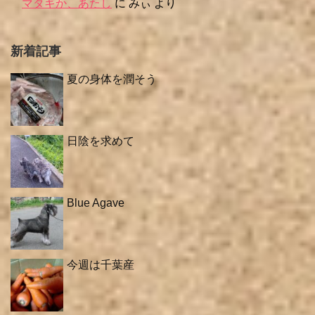
マタギか、あたし
に
みぃ
より
新着記事
夏の身体を潤そう
日陰を求めて
Blue Agave
今週は千葉産