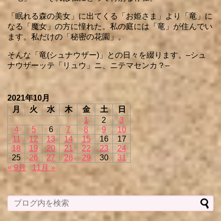
「眠れる森の美女」に出てくる「お姫さま」より「竜」に
なる「魔女」の方に憧れた。私の庭には「竜」が住んでい
ます。私だけの「秘密の花園」。
そんな「竜(シュナウザー)」との日々を綴ります。–シュ
ナウザーッテ「リュウ」ニ、ニテマセンカ？–
2021年10月
月
火
水
木
金
土
日
1
2
3
4
5
6
7
8
9
10
11
12
13
14
15
16
17
18
19
20
21
22
23
24
25
26
27
28
29
30
31
« 9月
11月 »