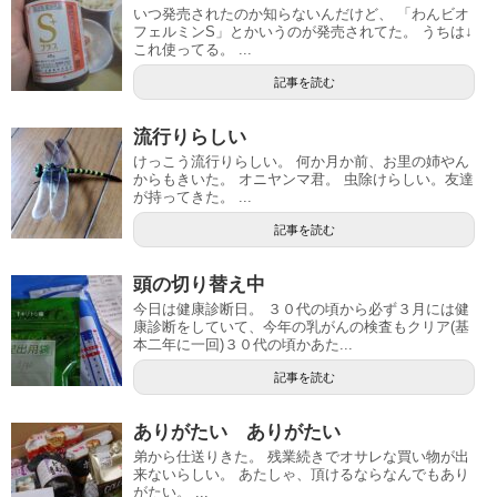
いつ発売されたのか知らないんだけど、 「わんビオ
フェルミンS」とかいうのが発売されてた。 うちは↓
これ使ってる。 ...
記事を読む
流行りらしい
けっこう流行りらしい。 何か月か前、お里の姉やん
からもきいた。 オニヤンマ君。 虫除けらしい。友達
が持ってきた。 ...
記事を読む
頭の切り替え中
今日は健康診断日。 ３０代の頃から必ず３月には健
康診断をしていて、今年の乳がんの検査もクリア(基
本二年に一回)３０代の頃かあた...
記事を読む
ありがたい ありがたい
弟から仕送りきた。 残業続きでオサレな買い物が出
来ないらしい。 あたしゃ、頂けるならなんでもあり
がたい。 ...