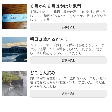
６月から９月はやはり鬼門
友達のおとん。 昨日、具合が悪いのに会社に行った
らしい。 微熱があるとか、ないとか。 熱はと聞いた
ら３７，７度。 コ...
記事を読む
明日は晴れるだろう
昨日、シュナーズおトイレ係のばあさまが、デイケ
ア先で痙攣。１５時過ぎくらいだったかな。 朝か
ら、３０度超えるっていってたから、 ...
記事を読む
どこも人混み
買い物がてら散歩へ。 スラ太郎ちゃん、エリ、モル
連れてみなとみらい地区へGO。 すごい人。 まだ正
月休みなんだわね...
記事を読む