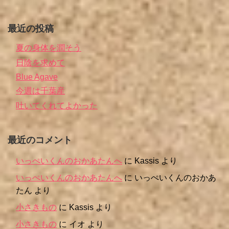
最近の投稿
夏の身体を潤そう
日陰を求めて
Blue Agave
今週は千葉産
吐いてくれてよかった
最近のコメント
いっぺいくんのおかあたんへ
に
Kassis
より
いっぺいくんのおかあたんへ
に
いっぺいくんのおかあ
たん
より
小さきもの
に
Kassis
より
小さきもの
に
イオ
より