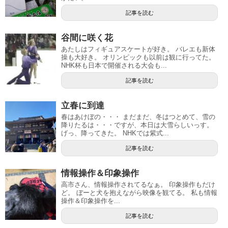
記事を読む
谷間に咲く花
あたしはフィギュアスケートが好き。 バレエも新体
操も大好き。 オリンピックも以前は観に行ってた。
NHK杯も日本で開催される大会も...
記事を読む
立春に到達
春はあけぼの・・・ まだまだ、冬はつとめて、雪の
降りたるは・・・ですが、本日は大雪らしいっす。
げっ、降ってきた。 NHKでは紫式...
記事を読む
情報操作＆印象操作
高市さん、情報操作されてるなぁ。 印象操作もだけ
ど。 ぼーと犬を抱えながら映像を観てる。 私も情報
操作＆印象操作を...
記事を読む