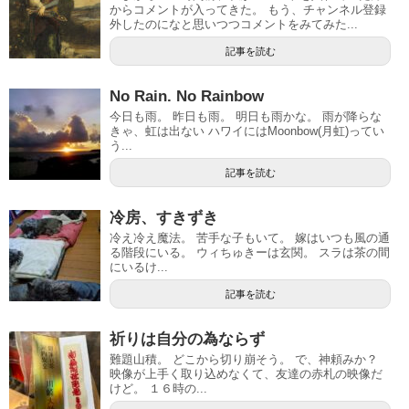
からコメントが入ってきた。 もう、チャンネル登録
外したのになと思いつつコメントをみてみた...
記事を読む
No Rain. No Rainbow
今日も雨。 昨日も雨。 明日も雨かな。 雨が降らな
きゃ、虹は出ない ハワイにはMoonbow(月虹)ってい
う...
記事を読む
冷房、すきずき
冷え冷え魔法。 苦手な子もいて。 嫁はいつも風の通
る階段にいる。 ウィちゅきーは玄関。 スラは茶の間
にいるけ...
記事を読む
祈りは自分の為ならず
難題山積。 どこから切り崩そう。 で、神頼みか？
映像が上手く取り込めなくて、友達の赤札の映像だ
けど。 １６時の...