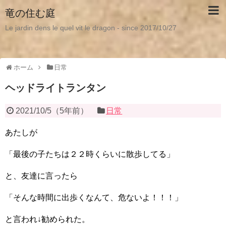
竜の住む庭
Le jardin dens le quel vit le dragon - since 2017/10/27
ホーム
日常
ヘッドライトランタン
2021/10/5
（
5年前
）
日常
あたしが
「最後の子たちは２２時くらいに散歩してる」
と、友達に言ったら
「そんな時間に出歩くなんて、危ないよ！！！」
と言われ↓勧められた。