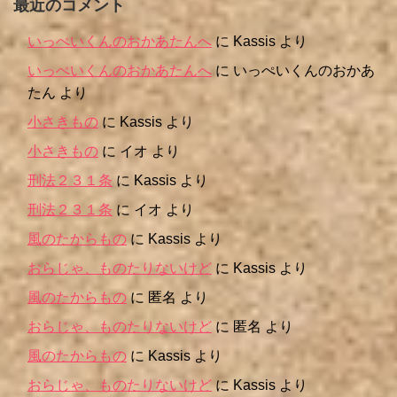
最近のコメント
いっぺいくんのおかあたんへ
に
Kassis
より
いっぺいくんのおかあたんへ
に
いっぺいくんのおかあ
たん
より
小さきもの
に
Kassis
より
小さきもの
に
イオ
より
刑法２３１条
に
Kassis
より
刑法２３１条
に
イオ
より
風のたからもの
に
Kassis
より
おらじゃ、ものたりないけど
に
Kassis
より
風のたからもの
に
匿名
より
おらじゃ、ものたりないけど
に
匿名
より
風のたからもの
に
Kassis
より
おらじゃ、ものたりないけど
に
Kassis
より