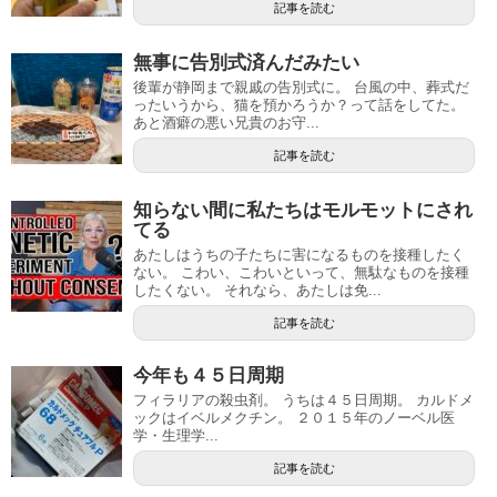
記事を読む
無事に告別式済んだみたい
後輩が静岡まで親戚の告別式に。 台風の中、葬式だ
ったいうから、猫を預かろうか？って話をしてた。
あと酒癖の悪い兄貴のお守...
記事を読む
知らない間に私たちはモルモットにされ
てる
あたしはうちの子たちに害になるものを接種したく
ない。 こわい、こわいといって、無駄なものを接種
したくない。 それなら、あたしは免...
記事を読む
今年も４５日周期
フィラリアの殺虫剤。 うちは４５日周期。 カルドメ
ックはイベルメクチン。 ２０１５年のノーベル医
学・生理学...
記事を読む