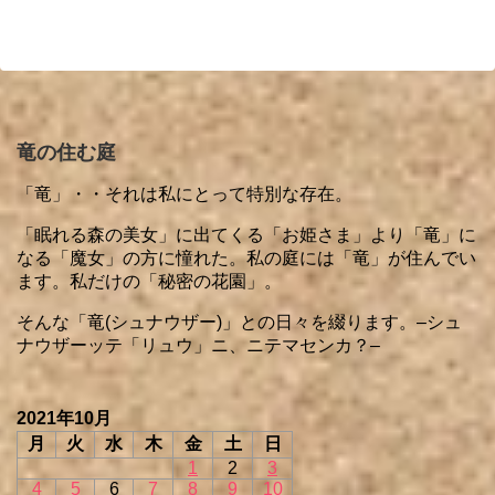
竜の住む庭
「竜」・・それは私にとって特別な存在。
「眠れる森の美女」に出てくる「お姫さま」より「竜」に
なる「魔女」の方に憧れた。私の庭には「竜」が住んでい
ます。私だけの「秘密の花園」。
そんな「竜(シュナウザー)」との日々を綴ります。–シュ
ナウザーッテ「リュウ」ニ、ニテマセンカ？–
2021年10月
月
火
水
木
金
土
日
1
2
3
4
5
6
7
8
9
10