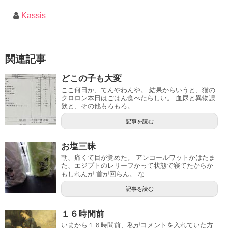
Kassis
関連記事
どこの子も大変
ここ何日か、てんやわんや。 結果からいうと、猫の
クロロン本日はごはん食べたらしい。 血尿と異物誤
飲と、その他もろもろ。 ...
記事を読む
お塩三昧
朝、痛くて目が覚めた。 アンコールワットかはたま
た、エジプトのレリーフかって状態で寝てたからか
もしれんが 首が回らん。 な...
記事を読む
１６時間前
いまから１６時間前、私がコメントを入れていた方