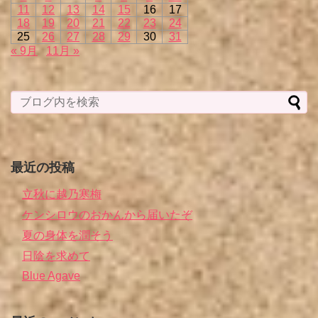
11
12
13
14
15
16
17
18
19
20
21
22
23
24
25
26
27
28
29
30
31
« 9月
11月 »
最近の投稿
立秋に越乃寒梅
ケンシロウのおかんから届いたぞ
夏の身体を潤そう
日陰を求めて
Blue Agave