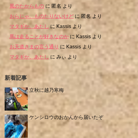
風のたからもの
に
匿名
より
おらじゃ、ものたりないけど
に
匿名
より
マタギか、あたし
に
Kassis
より
馬は走ることが好きなのか
に
Kassis
より
お天道さまの言う通り
に
Kassis
より
マタギか、あたし
に
みぃ
より
新着記事
立秋に越乃寒梅
ケンシロウのおかんから届いたぞ