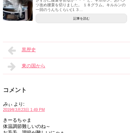
さすがに腰蓑を切るか・・・ と、キルルン、おパン
ツ改め腰蓑を切りました。 １８グラム。キルルンの
一回のうんちくらい(１３...
記事を読む
黒歴史
東の国から
コメント
みぃ
より:
2019年3月23日 1:49 PM
きーるちゃま
体温調節難しいのね～
お毛毛、調節が難しいにゃぁ