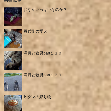
おなかいっぱいなのか？
吞兵衛の愛犬
満月と狼男part１３０
満月と狼男part１２９
ヒグマの贈り物