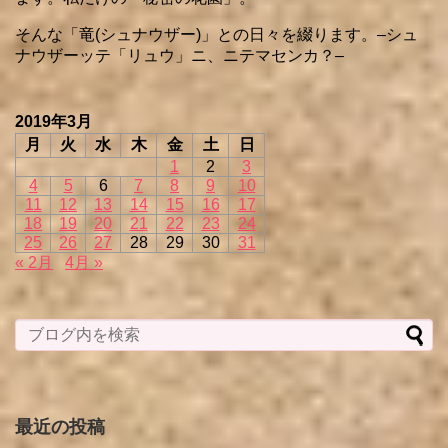
そんな「竜(シュナウザー)」との日々を綴ります。–シュ
ナウザーッテ「リュウ」ニ、ニテマセンカ？–
2019年3月
月
火
水
木
金
土
日
1
2
3
4
5
6
7
8
9
10
11
12
13
14
15
16
17
18
19
20
21
22
23
24
25
26
27
28
29
30
31
« 2月
4月 »
最近の投稿