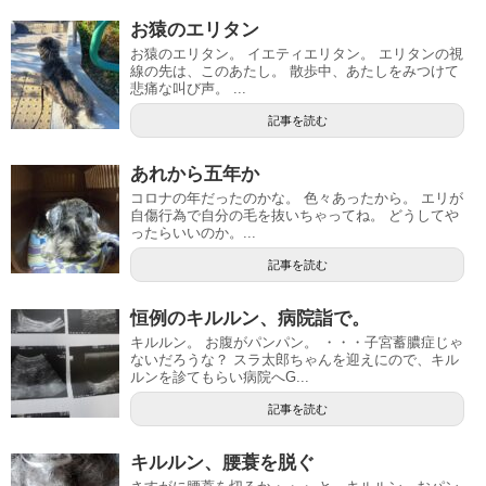
お猿のエリタン
お猿のエリタン。 イエティエリタン。 エリタンの視
線の先は、このあたし。 散歩中、あたしをみつけて
悲痛な叫び声。 ...
記事を読む
あれから五年か
コロナの年だったのかな。 色々あったから。 エリが
自傷行為で自分の毛を抜いちゃってね。 どうしてや
ったらいいのか。...
記事を読む
恒例のキルルン、病院詣で。
キルルン。 お腹がパンパン。 ・・・子宮蓄膿症じゃ
ないだろうな？ スラ太郎ちゃんを迎えにので、キル
ルンを診てもらい病院へG...
記事を読む
キルルン、腰蓑を脱ぐ