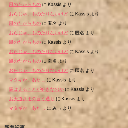
風のたからもの
に
Kassis
より
おらじゃ、ものたりないけど
に
Kassis
より
風のたからもの
に
匿名
より
おらじゃ、ものたりないけど
に
匿名
より
風のたからもの
に
Kassis
より
おらじゃ、ものたりないけど
に
Kassis
より
風のたからもの
に
匿名
より
おらじゃ、ものたりないけど
に
匿名
より
マタギか、あたし
に
Kassis
より
馬は走ることが好きなのか
に
Kassis
より
お天道さまの言う通り
に
Kassis
より
マタギか、あたし
に
みぃ
より
新着記事