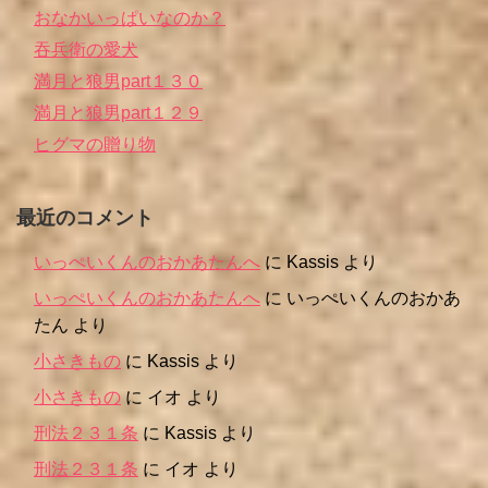
おなかいっぱいなのか？
吞兵衛の愛犬
満月と狼男part１３０
満月と狼男part１２９
ヒグマの贈り物
最近のコメント
いっぺいくんのおかあたんへ
に
Kassis
より
いっぺいくんのおかあたんへ
に
いっぺいくんのおかあ
たん
より
小さきもの
に
Kassis
より
小さきもの
に
イオ
より
刑法２３１条
に
Kassis
より
刑法２３１条
に
イオ
より