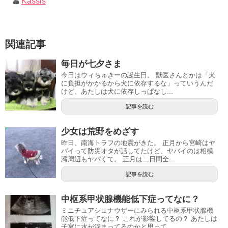
Kassis
関連記事
毎日が七夕さま
今日はウィちゅきーの誕生日。 獣医さんとかは「犬
に負担がかかるから犬に依存するな」っていうんだ
けど、あたしは犬に依存しっぱなし...
記事を読む
少女は荒野をめざす
昨日、南海トラフの地震がきた。 正月から宮崎はヤ
バイって防災オタが話してたけど、ヤバイのは相模
湾周辺もヤバくて。 正月は二日間全...
記事を読む
中枢系甲状腺機能低下症ってなに？
ミニチュアシュナウザーにみられる中枢系甲状腺機
能低下症ってなに？ これが影響してるの？ あたしは
子宮に水が溜まってるのかと思って...