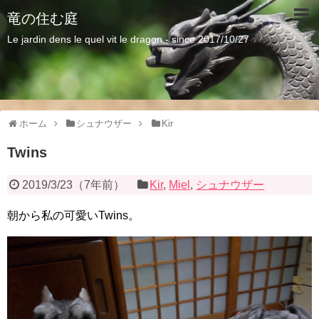
竜の住む庭
Le jardin dens le quel vit le dragon - since 2017/10/27
ホーム
シュナウザー
Kir
Twins
2019/3/23
（
7年前
）
Kir
,
Miel
,
シュナウザー
朝から私の可愛いTwins。