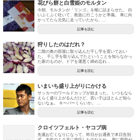
花びら餅と白雪姫のモルタン
今朝、モルタンが「リンゴ」を喉に詰まらせた。 白
いぶくぶく吐いて、救急に行こうかと準備。 車に向
かってたら元気に走っていたから、...
記事を読む
狩りしたのはだれ？
二階の奥の部屋に取り込んだ干し芋を置いておい
た。 干し芋を取り込んでたということを知らなかっ
た家のものが、ドアを運悪く締め忘れ...
記事を読む
いまいち盛り上がりにかける
サッカーのワールドカップが始まった。 いつもなら
えらく盛り上がるんだけど、若い子はほとんど知ら
ないなぁ。 キーパーくらいか。 ...
記事を読む
クロイツフェルト・ヤコブ病
先週お亡くなりになって、昨日がお通夜で本日告別
式。去年の１０月に発症したのだとか。 脳に脂肪が