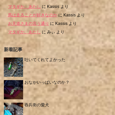
マタギか、あたし
に
Kassis
より
馬は走ることが好きなのか
に
Kassis
より
お天道さまの言う通り
に
Kassis
より
マタギか、あたし
に
みぃ
より
新着記事
吐いてくれてよかった
おなかいっぱいなのか？
吞兵衛の愛犬