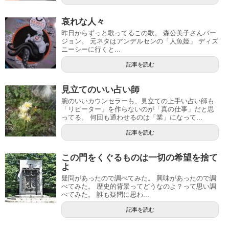
哀れな人々
昨日からずっと歌ってるこの歌。 森公美子さんバー
ジョン。 元ネタはアンデルセンの「人魚姫」 ディズ
ニーシーに行くと...
記事を読む
見立てのいい占い師
腕のいいカウンセラーも、見立ての上手い占い師も
「リピーター」を作らないのが「真の仕事」だと思
ってる。 何回も通わせるのは「業」になって...
記事を読む
この門をくぐるものは一切の希望を捨て
よ
疑問があったので調べてみた。 興味があったので調
べてみた。 歴史的背景ってどうなのよ？って思い調
べてみた。 誰も疑問に思わ...
記事を読む