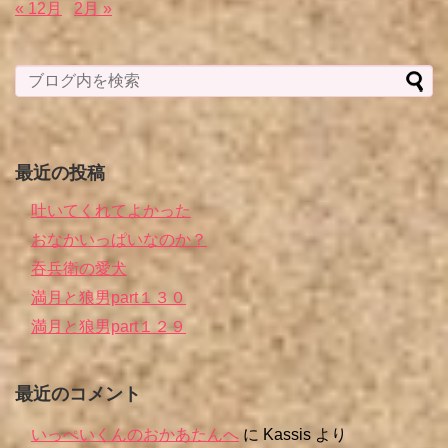
« 12月
2月 »
最近の投稿
吐いてくれてよかった
おなかいっぱいなのか？
吞兵衛の愛犬
満月と狼男part１３０
満月と狼男part１２９
最近のコメント
いっぺいくんのおかあたんへ
に
Kassis
より