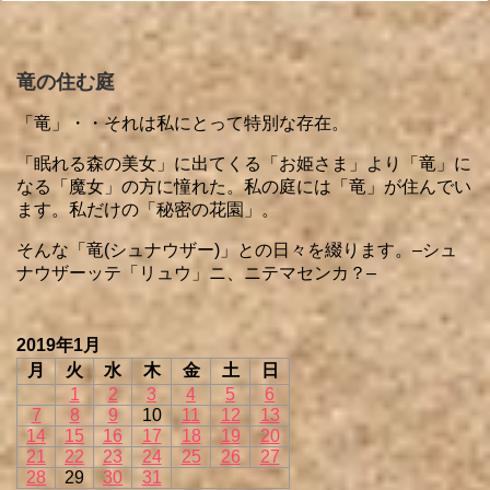
竜の住む庭
「竜」・・それは私にとって特別な存在。
「眠れる森の美女」に出てくる「お姫さま」より「竜」に
なる「魔女」の方に憧れた。私の庭には「竜」が住んでい
ます。私だけの「秘密の花園」。
そんな「竜(シュナウザー)」との日々を綴ります。–シュ
ナウザーッテ「リュウ」ニ、ニテマセンカ？–
2019年1月
月
火
水
木
金
土
日
1
2
3
4
5
6
7
8
9
10
11
12
13
14
15
16
17
18
19
20
21
22
23
24
25
26
27
28
29
30
31