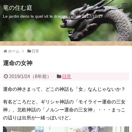
竜の住む庭
Le jardin dens le quel vit le dragon - since 2017/10/27
ホーム
日常
運命の女神
2019/1/24
（
8年前
）
日常
運命の神さまって、どこの神話も「女」なんじゃないか？
有名どころだと、ギリシャ神話の「モイライー運命の三女
神」、北欧神話の「ノルンー運命の三女神」・・・まっこ
の辺りは出所が一緒っぽいけど。