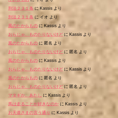
刑法２３１条
に
Kassis
より
刑法２３１条
に
イオ
より
風のたからもの
に
Kassis
より
おらじゃ、ものたりないけど
に
Kassis
より
風のたからもの
に
匿名
より
おらじゃ、ものたりないけど
に
匿名
より
風のたからもの
に
Kassis
より
おらじゃ、ものたりないけど
に
Kassis
より
風のたからもの
に
匿名
より
おらじゃ、ものたりないけど
に
匿名
より
マタギか、あたし
に
Kassis
より
馬は走ることが好きなのか
に
Kassis
より
お天道さまの言う通り
に
Kassis
より