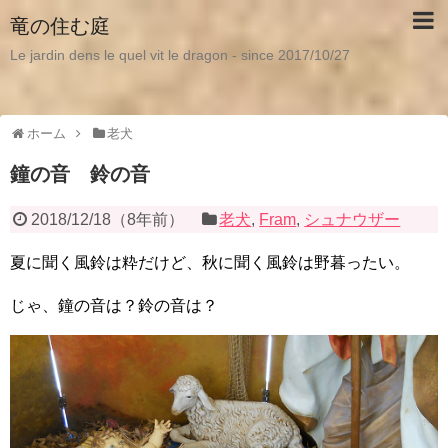
竜の住む庭
Le jardin dens le quel vit le dragon - since 2017/10/27
ホーム
老犬
鐘の音 鈴の音
2018/12/18
（
8年前
）
老犬
,
Fram
,
シュナウザー
夏に聞く風鈴は粋だけど、秋に聞く風鈴は野暮ったい。
じゃ、鐘の音は？鈴の音は？