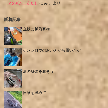
マタギか、あたし
に
みぃ
より
新着記事
立秋に越乃寒梅
ケンシロウのおかんから届いたぞ
夏の身体を潤そう
日陰を求めて