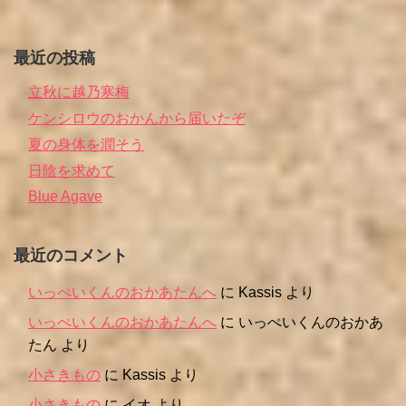
最近の投稿
立秋に越乃寒梅
ケンシロウのおかんから届いたぞ
夏の身体を潤そう
日陰を求めて
Blue Agave
最近のコメント
いっぺいくんのおかあたんへ
に
Kassis
より
いっぺいくんのおかあたんへ
に
いっぺいくんのおかあ
たん
より
小さきもの
に
Kassis
より
小さきもの
に
イオ
より