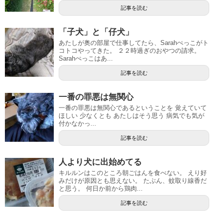
記事を読む
「子犬」と「仔犬」
あたしが奥の部屋で仕事してたら、Sarahぺっこがト
コトコやってきた。 ２２時過ぎのおやつの請求。
Sarahぺっこはあ...
記事を読む
一番の罪悪は無関心
一番の罪悪は無関心であるということを 覚えていて
ほしい 少なくとも あたしはそう思う 病気でも気が
付かなかっ...
記事を読む
人より犬に出始めてる
キルルンはこのところ朝ごはんを食べない。 えり好
みだけが原因とも思えない。 たぶん、蚊取り線香だ
と思う。 何日か前から鶏肉...
記事を読む