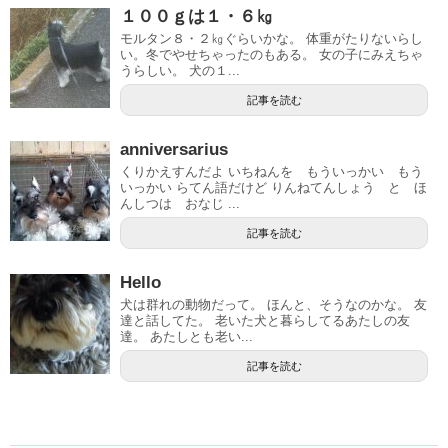
１００ｇは１・６㎏
モルタン８・２㎏ぐらいかな。 体重がたりないらし
い。冬でやせちゃったのもある。 女の子にみえちゃ
うらしい。 犬の１...
記事を読む
anniversarius
くりかえすんだよ いちねんを もういっかい もう
いっかい らてん語だけど りんねてんしょう と ほ
んしつは おなじ ...
記事を読む
Hello
犬は群れの動物だって。 ほんと、そうなのかな。 友
達と話してた。 老いた犬と暮らしてるあたしの友
達。 あたしとも老い...
記事を読む