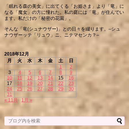
「眠れる森の美女」に出てくる「お姫さま」より「竜」に
なる「魔女」の方に憧れた。私の庭には「竜」が住んでい
ます。私だけの「秘密の花園」。
そんな「竜(シュナウザー)」との日々を綴ります。–シュ
ナウザーッテ「リュウ」ニ、ニテマセンカ？–
2018年12月
月
火
水
木
金
土
日
1
2
3
4
5
6
7
8
9
10
11
12
13
14
15
16
17
18
19
20
21
22
23
24
25
26
27
28
29
30
31
« 11月
1月 »