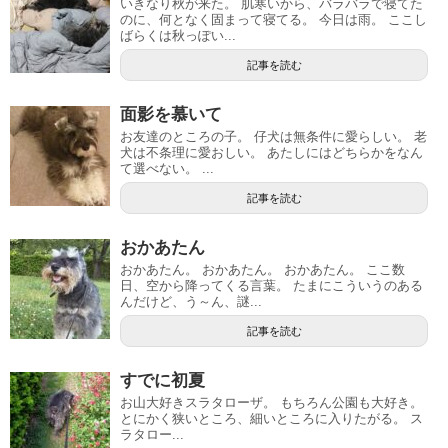
いきなり秋が来た。 肌寒いから、バラバラで寝てた
のに、何となく固まって寝てる。 今日は雨。 ここし
ばらくは秋っぽい...
記事を読む
面影を慕いて
お友達のところの子。 仔犬は無条件に愛らしい。 老
犬は不条理に愛おしい。 あたしにはどちらかをなん
て選べない。 ...
記事を読む
おかあたん
おかあたん。 おかあたん。 おかあたん。 ここ数
日、空から降ってくる言葉。 たまにこういうのある
んだけど、う～ん、謎...
記事を読む
すでに初夏
お山大好きスラタローザ。 もちろん公園も大好き。
とにかく狭いところ、細いところに入りたがる。 ス
ラタロー...