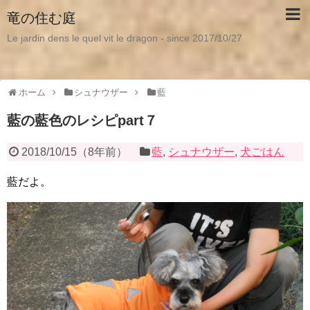
竜の住む庭
Le jardin dens le quel vit le dragon - since 2017/10/27
ホーム
シュナウザー
藍
藍の藍色のレシピpart７
2018/10/15
（
8年前
）
藍
,
シュナウザー
,
犬ごはん
藍だよ。