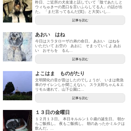
昨日、ご近所の犬友達と話していて「陰であたしと
ウィちゅきーの悪口を言いふらしてる人」の話が出
た。 「まだ言ってるんだ(笑)」と大笑いし...
記事を読む
あおい はね
今日はスラタローザの弟の命日。 あおい はねを
いただいて お空の あおに そまっていくよ あお
い おそらを るん...
記事を読む
よこはま ものがたり
文明開化の音が昔はしたのでしょうが、 いまは救急
車のサイレンしか聞こえない。 スラ太郎ちゃん＆エ
リモル連れて、山下公園に...
記事を読む
１３日の金曜日
１２月１３日。 本日キルルン１０歳の誕生日。 朝か
らご飯残し。 夜もご飯残し。 朝のあったかミルクは
飲んだ。...