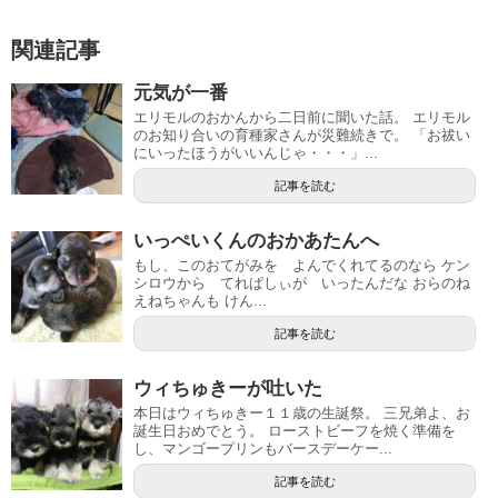
関連記事
元気が一番
エリモルのおかんから二日前に聞いた話。 エリモル
のお知り合いの育種家さんが災難続きで。 「お祓い
にいったほうがいいんじゃ・・・」...
記事を読む
いっぺいくんのおかあたんへ
もし、このおてがみを よんでくれてるのなら ケン
シロウから てれぱしぃが いったんだな おらのね
えねちゃんも けん...
記事を読む
ウィちゅきーが吐いた
本日はウィちゅきー１１歳の生誕祭。 三兄弟よ、お
誕生日おめでとう。 ローストビーフを焼く準備を
し、マンゴープリンもバースデーケー...
記事を読む