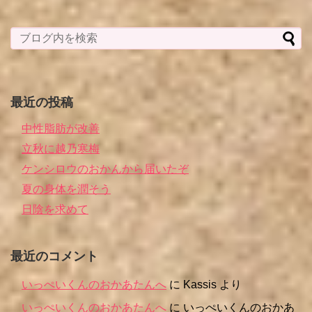
最近の投稿
中性脂肪が改善
立秋に越乃寒梅
ケンシロウのおかんから届いたぞ
夏の身体を潤そう
日陰を求めて
最近のコメント
いっぺいくんのおかあたんへ
に
Kassis
より
いっぺいくんのおかあたんへ
に
いっぺいくんのおかあ