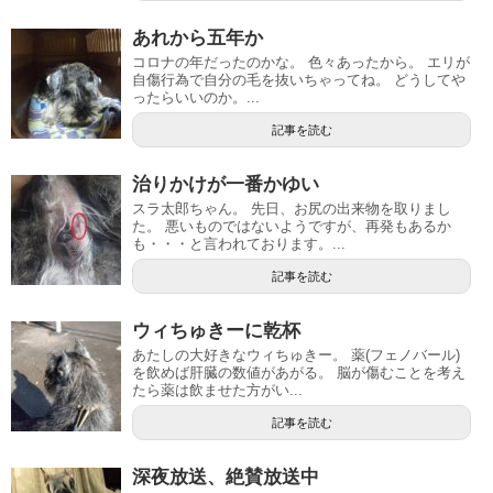
あれから五年か
コロナの年だったのかな。 色々あったから。 エリが
自傷行為で自分の毛を抜いちゃってね。 どうしてや
ったらいいのか。...
記事を読む
治りかけが一番かゆい
スラ太郎ちゃん。 先日、お尻の出来物を取りまし
た。 悪いものではないようですが、再発もあるか
も・・・と言われております。...
記事を読む
ウィちゅきーに乾杯
あたしの大好きなウィちゅきー。 薬(フェノバール)
を飲めば肝臓の数値があがる。 脳が傷むことを考え
たら薬は飲ませた方がい...
記事を読む
深夜放送、絶賛放送中