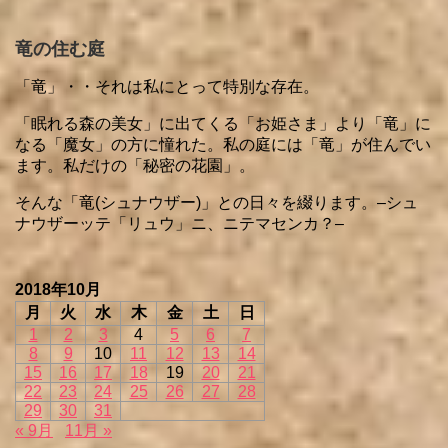
竜の住む庭
「竜」・・それは私にとって特別な存在。
「眠れる森の美女」に出てくる「お姫さま」より「竜」に
なる「魔女」の方に憧れた。私の庭には「竜」が住んでい
ます。私だけの「秘密の花園」。
そんな「竜(シュナウザー)」との日々を綴ります。–シュ
ナウザーッテ「リュウ」ニ、ニテマセンカ？–
2018年10月
月
火
水
木
金
土
日
1
2
3
4
5
6
7
8
9
10
11
12
13
14
15
16
17
18
19
20
21
22
23
24
25
26
27
28
29
30
31
« 9月
11月 »