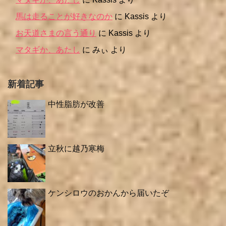
馬は走ることが好きなのか
に
Kassis
より
お天道さまの言う通り
に
Kassis
より
マタギか、あたし
に
みぃ
より
新着記事
中性脂肪が改善
立秋に越乃寒梅
ケンシロウのおかんから届いたぞ