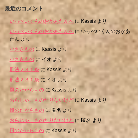
最近のコメント
いっぺいくんのおかあたんへ
に
Kassis
より
いっぺいくんのおかあたんへ
に
いっぺいくんのおかあ
たん
より
小さきもの
に
Kassis
より
小さきもの
に
イオ
より
刑法２３１条
に
Kassis
より
刑法２３１条
に
イオ
より
風のたからもの
に
Kassis
より
おらじゃ、ものたりないけど
に
Kassis
より
風のたからもの
に
匿名
より
おらじゃ、ものたりないけど
に
匿名
より
風のたからもの
に
Kassis
より