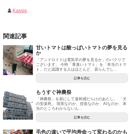
Kassis
関連記事
甘いトマトは酸っぱいトマトの夢を見る
か
「アンドロイドは電気羊の夢を見るか」のパクリで
ございます。 今時「青臭いトマト」を「本当のトマ
ト」だと認識する人はほとんど、居らんでし...
記事を読む
もうすぐ神農祭
「神農祭」を前にして違和感だらけのあたし。 「犬
の安楽死」 現実なのか、捏造なのか、AIなのか、本
当のところわからないん...
記事を読む
毛色の違いで平均寿命って変わるのかも