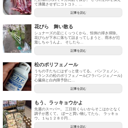
て沸騰させずにコトコト、...
記事を読む
花びら 舞い散る
シュナーズの足にくっつくから、恒例の掃き掃除。
花びらが下水に落ちて詰まってしまうと、雨水が氾
濫しちゃうんよ。 そしたら...
記事を読む
松のポリフェノール
うちの子たちにはずっと使ってる。 パンフェノン。
フランスの松のポリフェノール(フラバンジェノール)
心臓病と白内障予防に...
記事を読む
もう、ラッキョウかよ
先週のスーパー。 三日前くらいからそこはかとなく
調子が悪くて。 ぼーと買い物してたら、 ラッキョ
ウ。１㎏１２８０円...
記事を読む