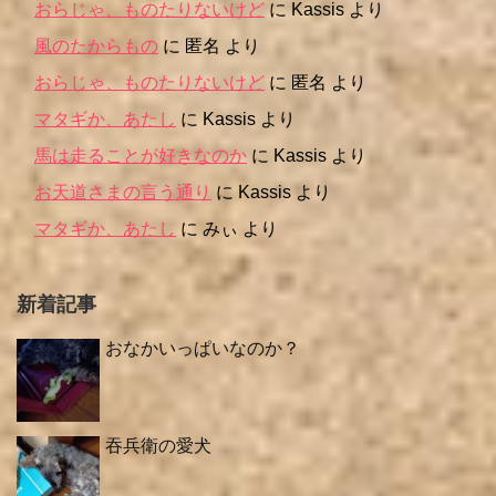
おらじゃ、ものたりないけど
に
Kassis
より
風のたからもの
に
匿名
より
おらじゃ、ものたりないけど
に
匿名
より
マタギか、あたし
に
Kassis
より
馬は走ることが好きなのか
に
Kassis
より
お天道さまの言う通り
に
Kassis
より
マタギか、あたし
に
みぃ
より
新着記事
おなかいっぱいなのか？
吞兵衛の愛犬