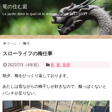
竜の住む庭
Le jardin dens le quel vit le dragon - since 2017/10/27
ホーム
香
スローライフの梅仕事
2022/7/3
（
4年前
）
香
,
夏
,
薬膳
朝夕、梅をひっくり返しております。
あたしは昔ながらの梅干しが好きなので、酸っぱくないと
パンチが足りない。