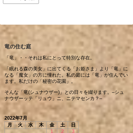
竜の住む庭
「竜」・・それは私にとって特別な存在。
「眠れる森の美女」に出てくる「お姫さま」より「竜」に
なる「魔女」の方に憧れた。私の庭には「竜」が住んでい
ます。私だけの「秘密の花園」。
そんな「竜(シュナウザー)」との日々を綴ります。–シュ
ナウザーッテ「リュウ」ニ、ニテマセンカ？–
2022年7月
月
火
水
木
金
土
日
1
2
3