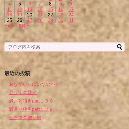
4
5
6
7
8
9
10
11
12
13
14
15
16
17
18
19
20
21
22
23
24
25
26
27
28
29
30
31
« 6月
8月 »
最近の投稿
おなかいっぱいなのか？
吞兵衛の愛犬
満月と狼男part１３０
満月と狼男part１２９
ヒグマの贈り物