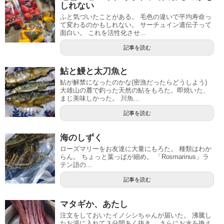
しれない
ふと気づいたことがある。 毛色の違いで平均寿命っ
て変わるのかもしれない。 サーチュイン遺伝子って
面白い。 これを活性化させ...
記事を読む
鮎と鰻と太刀魚と
鮎が解禁になったのかな(密漁だったらどうしよう)
大雄山の麓で釣った天然の鮎をもろた。即焼いた、
まじ美味しかった。 川魚...
記事を読む
海のしずく
ローズマリーをお友達に大量にもろた。 種類はわか
らん。 ちょっと葉っぱが細め。 「Rosmarinus」ラ
テン語の...
記事を読む
マタギか、あたし
注文をしておいたイノシシちゃんが届いた。 沸騰し
たお湯に入れて３分間あく抜き。 さらにお水を換え