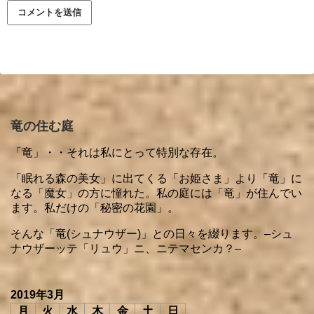
竜の住む庭
「竜」・・それは私にとって特別な存在。
「眠れる森の美女」に出てくる「お姫さま」より「竜」に
なる「魔女」の方に憧れた。私の庭には「竜」が住んでい
ます。私だけの「秘密の花園」。
そんな「竜(シュナウザー)」との日々を綴ります。–シュ
ナウザーッテ「リュウ」ニ、ニテマセンカ？–
2019年3月
月
火
水
木
金
土
日