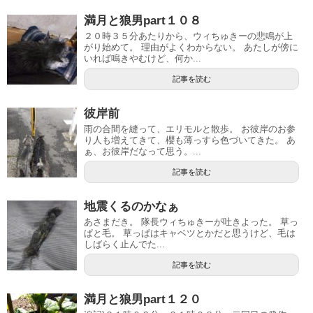
満月と狼男part１０８
２０時３５分あたりから、ウィちゅきーの悲鳴が上
がり始めて。 理由がよくわからない。 あたしが傍に
いれば鳴きやむけど、何か...
記事を読む
彼岸前
雨の合間を縫って、エリモルと散歩。 お彼岸のお参
り人も増えてきて、櫻も薄っすら色づいてきた。 あ
ぁ、お彼岸だなって思う。...
記事を読む
地震くるのかなぁ
あさまだき。 隊長ウィちゅきーが吐きよった。 草っ
ぱと毛。 草っぱはキャベツとかだと思うけど、毛は
しばらく止んでた...
記事を読む
満月と狼男part１２０