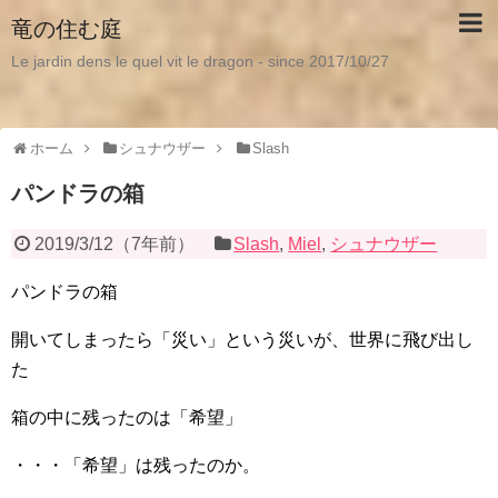
竜の住む庭
Le jardin dens le quel vit le dragon - since 2017/10/27
ホーム
シュナウザー
Slash
パンドラの箱
2019/3/12
（
7年前
）
Slash
,
Miel
,
シュナウザー
パンドラの箱
開いてしまったら「災い」という災いが、世界に飛び出し
た
箱の中に残ったのは「希望」
・・・「希望」は残ったのか。