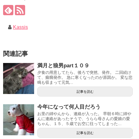
Kassis
関連記事
満月と狼男part１０９
夕食の用意してたら、後ろで突然、発作。 二回続け
て、癲癇発作。 急に寒くなったのが原因か。 変な悲
鳴も収まって元気...
記事を読む
今年になって何人目だろう
お里の姉やんから、連絡が入った。 早朝６時に姉や
んに連絡があったそうで、うらら母さんの愛娘の愛
ちゃん、１５、５歳でお空に往ってしまった...
記事を読む