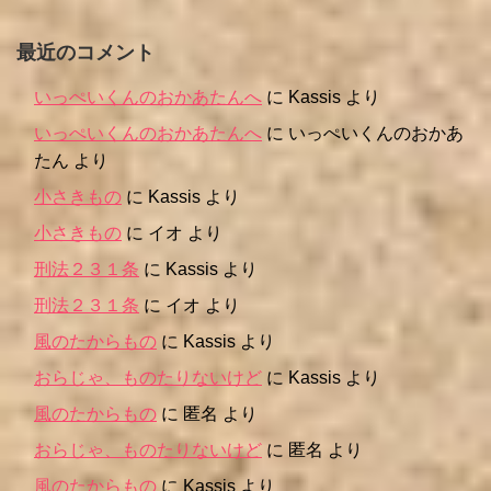
最近のコメント
いっぺいくんのおかあたんへ
に
Kassis
より
いっぺいくんのおかあたんへ
に
いっぺいくんのおかあ
たん
より
小さきもの
に
Kassis
より
小さきもの
に
イオ
より
刑法２３１条
に
Kassis
より
刑法２３１条
に
イオ
より
風のたからもの
に
Kassis
より
おらじゃ、ものたりないけど
に
Kassis
より
風のたからもの
に
匿名
より
おらじゃ、ものたりないけど
に
匿名
より
風のたからもの
に
Kassis
より