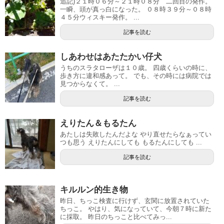
追記)２１時０６分～２１時０８分 二回目の発作。
一瞬、頭が真っ白になった。 ０８時３９分～０８時
４５分ウィスキー発作。 ...
記事を読む
しあわせはあたたかい仔犬
うちのスラタローザは１０歳。 四歳くらいの時に、
歩き方に違和感あって。 でも、その時には病院では
見つからなくて。 ...
記事を読む
えりたん＆もるたん
あたしは失敗したんだよな やり直せたらなぁってい
つも思う えりたんにしても もるたんにしても ...
記事を読む
キルルン的生き物
昨日、ちっこ検査に行けず、玄関に放置されていた
ちっこ。 やはり、気になっていて、今朝７時に新た
に採取。 昨日のちっこと比べてみっ...