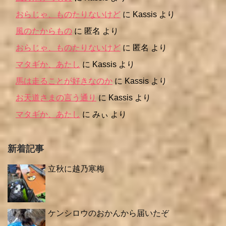
おらじゃ、ものたりないけど
に
Kassis
より
風のたからもの
に
匿名
より
おらじゃ、ものたりないけど
に
匿名
より
マタギか、あたし
に
Kassis
より
馬は走ることが好きなのか
に
Kassis
より
お天道さまの言う通り
に
Kassis
より
マタギか、あたし
に
みぃ
より
新着記事
立秋に越乃寒梅
ケンシロウのおかんから届いたぞ