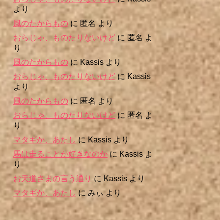
より
風のたからもの
に
匿名
より
おらじゃ、ものたりないけど
に
匿名
よ
り
風のたからもの
に
Kassis
より
おらじゃ、ものたりないけど
に
Kassis
より
風のたからもの
に
匿名
より
おらじゃ、ものたりないけど
に
匿名
よ
り
マタギか、あたし
に
Kassis
より
馬は走ることが好きなのか
に
Kassis
よ
り
お天道さまの言う通り
に
Kassis
より
マタギか、あたし
に
みぃ
より