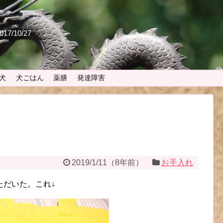
 2017/10/27
犬
犬ごはん
薬膳
発達障害
2019/1/11
（
8年前
）
お手入れ
ただいた。これ↓