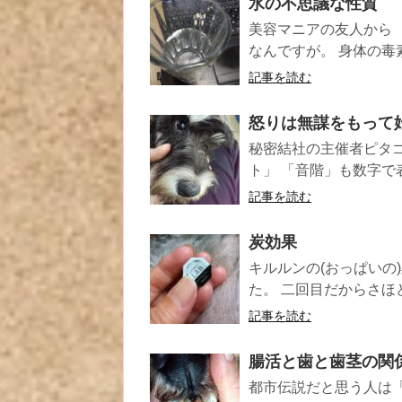
水の不思議な性質
美容マニアの友人から 
なんですが。 身体の毒素
記事を読む
怒りは無謀をもって
秘密結社の主催者ピタ
ト」 「音階」も数字で
記事を読む
炭効果
キルルンの(おっぱいの
た。 二回目だからさほど
記事を読む
腸活と歯と歯茎の関
都市伝説だと思う人は