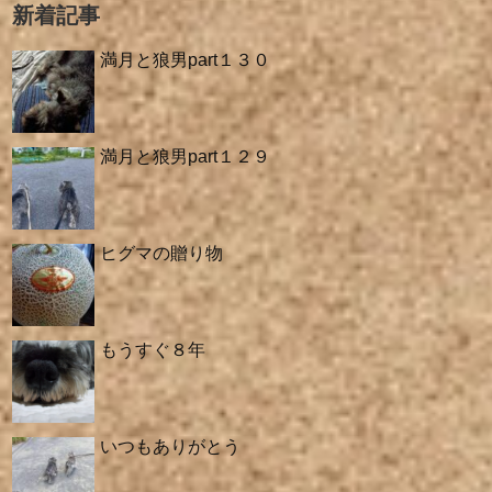
新着記事
満月と狼男part１３０
満月と狼男part１２９
ヒグマの贈り物
もうすぐ８年
いつもありがとう