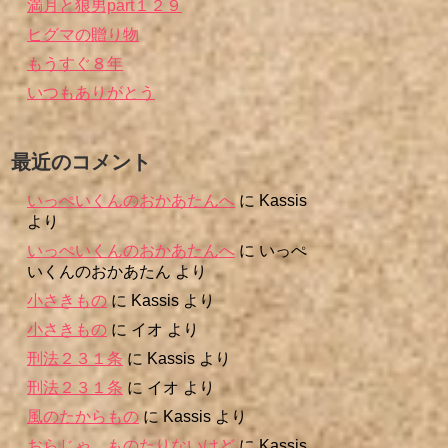
満月と狼男part１２９
ヒグマの贈り物
もうすぐ８年
いつもありがとう
最近のコメント
いっぺいくんのおかあたんへ
に
Kassis
より
いっぺいくんのおかあたんへ
に
いっぺ
いくんのおかあたん
より
小さきもの
に
Kassis
より
小さきもの
に
イオ
より
刑法２３１条
に
Kassis
より
刑法２３１条
に
イオ
より
風のたからもの
に
Kassis
より
おらじゃ、ものたりないけど
に
Kassis