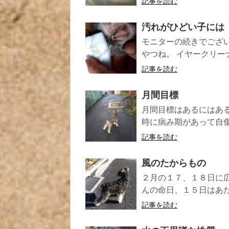
記事を読む
汚れがひどい子には
モニターの続きでござい
やつね。 イヤークリーナ
記事を読む
月間目標
月間目標はあるにはある
時に病み期があって自傷
記事を読む
風のたからもの
２月の１７、１８日に
んの命日、１５日はあた
記事を読む