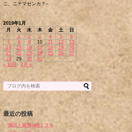
ニ、ニテマセンカ？–
2019年1月
月
火
水
木
金
土
日
1
2
3
4
5
6
7
8
9
10
11
12
13
14
15
16
17
18
19
20
21
22
23
24
25
26
27
28
29
30
31
« 12月
2月 »
最近の投稿
満月と狼男part１３０