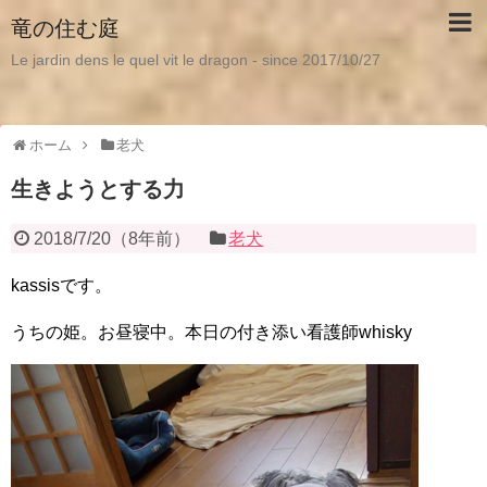
竜の住む庭
Le jardin dens le quel vit le dragon - since 2017/10/27
ホーム
老犬
生きようとする力
2018/7/20
（
8年前
）
老犬
kassisです。
うちの姫。お昼寝中。本日の付き添い看護師whisky