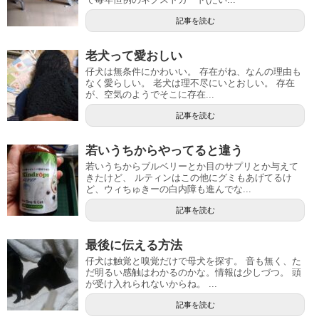
記事を読む
老犬って愛おしい
仔犬は無条件にかわいい。 存在がね、なんの理由も
なく愛らしい。 老犬は理不尽にいとおしい。 存在
が、空気のようでそこに存在...
記事を読む
若いうちからやってると違う
若いうちからブルベリーとか目のサプリとか与えて
きたけど、 ルティンはこの他にグミもあげてるけ
ど、ウィちゅきーの白内障も進んでな...
記事を読む
最後に伝える方法
仔犬は触覚と嗅覚だけで母犬を探す。 音も無く、た
だ明るい感触はわかるのかな。情報は少しづつ。 頭
が受け入れられないからね。 ...
記事を読む