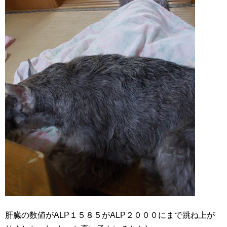
肝臓の数値がALP１５８５がALP２０００にまで跳ね上が