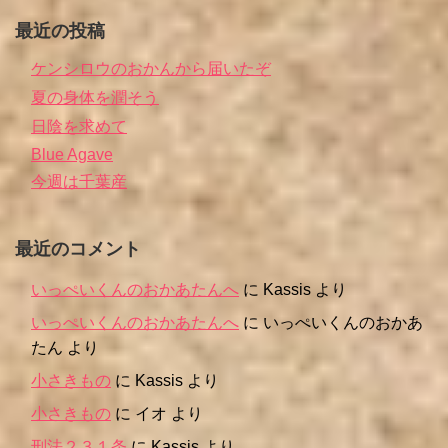
最近の投稿
ケンシロウのおかんから届いたぞ
夏の身体を潤そう
日陰を求めて
Blue Agave
今週は千葉産
最近のコメント
いっぺいくんのおかあたんへ
に
Kassis
より
いっぺいくんのおかあたんへ
に
いっぺいくんのおかあ
たん
より
小さきもの
に
Kassis
より
小さきもの
に
イオ
より
刑法２３１条
に
Kassis
より