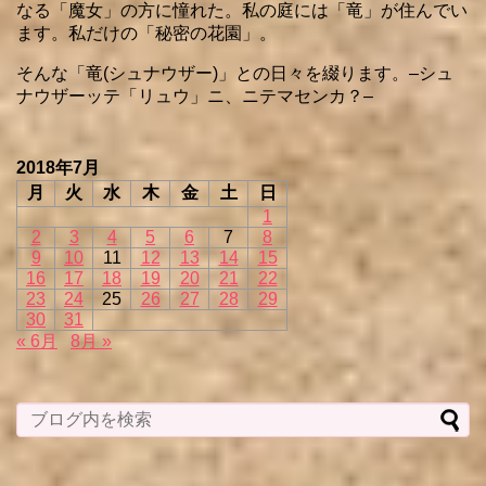
なる「魔女」の方に憧れた。私の庭には「竜」が住んでい
ます。私だけの「秘密の花園」。
そんな「竜(シュナウザー)」との日々を綴ります。–シュ
ナウザーッテ「リュウ」ニ、ニテマセンカ？–
2018年7月
月
火
水
木
金
土
日
1
2
3
4
5
6
7
8
9
10
11
12
13
14
15
16
17
18
19
20
21
22
23
24
25
26
27
28
29
30
31
« 6月
8月 »