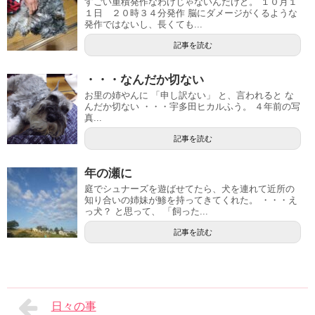
すごい重積発作なわけじゃないんだけど。 １０月１
１日 ２０時３４分発作 脳にダメージがくるような
発作ではないし、長くても...
記事を読む
・・・なんだか切ない
お里の姉やんに 「申し訳ない」 と、言われると な
んだか切ない ・・・宇多田ヒカルふう。 ４年前の写
真...
記事を読む
年の瀬に
庭でシュナーズを遊ばせてたら、犬を連れて近所の
知り合いの姉妹が鯵を持ってきてくれた。 ・・・え
っ犬？ と思って、 「飼った...
記事を読む
日々の事