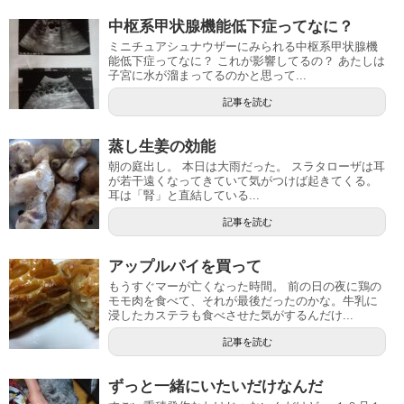
中枢系甲状腺機能低下症ってなに？
ミニチュアシュナウザーにみられる中枢系甲状腺機
能低下症ってなに？ これが影響してるの？ あたしは
子宮に水が溜まってるのかと思って...
記事を読む
蒸し生姜の効能
朝の庭出し。 本日は大雨だった。 スラタローザは耳
が若干遠くなってきていて気がつけば起きてくる。
耳は「腎」と直結している...
記事を読む
アップルパイを買って
もうすぐマーが亡くなった時間。 前の日の夜に鶏の
モモ肉を食べて、それが最後だったのかな。牛乳に
浸したカステラも食べさせた気がするんだけ...
記事を読む
ずっと一緒にいたいだけなんだ