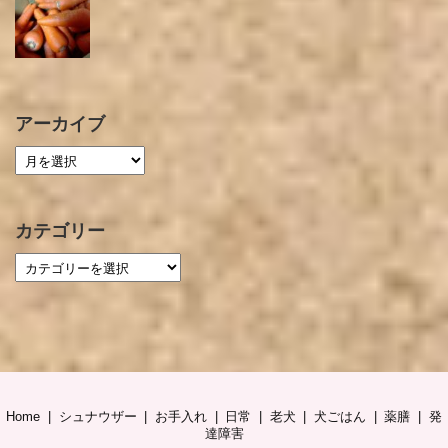
アーカイブ
カテゴリー
Home
シュナウザー
お手入れ
日常
老犬
犬ごはん
薬膳
発
達障害