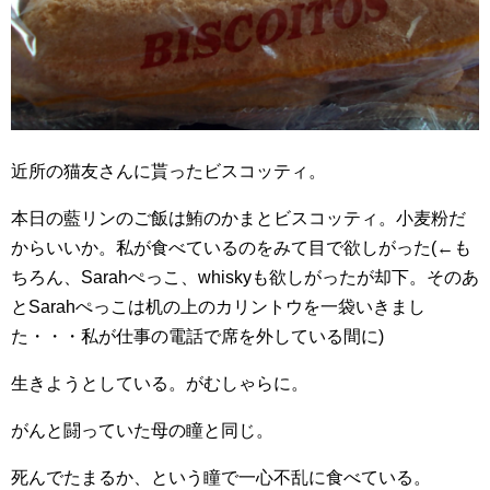
近所の猫友さんに貰ったビスコッティ。
本日の藍リンのご飯は鮪のかまとビスコッティ。小麦粉だ
からいいか。私が食べているのをみて目で欲しがった(←も
ちろん、Sarahぺっこ、whiskyも欲しがったが却下。そのあ
とSarahぺっこは机の上のカリントウを一袋いきまし
た・・・私が仕事の電話で席を外している間に)
生きようとしている。がむしゃらに。
がんと闘っていた母の瞳と同じ。
死んでたまるか、という瞳で一心不乱に食べている。