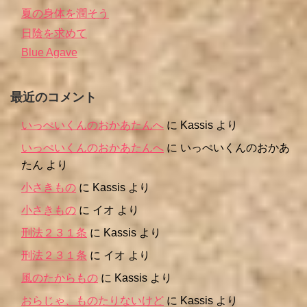
夏の身体を潤そう
日陰を求めて
Blue Agave
最近のコメント
いっぺいくんのおかあたんへ
に
Kassis
より
いっぺいくんのおかあたんへ
に
いっぺいくんのおかあ
たん
より
小さきもの
に
Kassis
より
小さきもの
に
イオ
より
刑法２３１条
に
Kassis
より
刑法２３１条
に
イオ
より
風のたからもの
に
Kassis
より
おらじゃ、ものたりないけど
に
Kassis
より