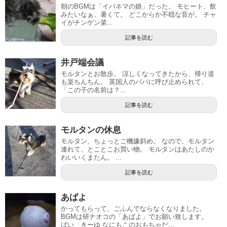
朝のBGMは「イパネマの娘」だった。 モヒート、飲
みたいなぁ、暑くて。 どこからか不穏な音が。 チャ
イがチンゲン菜...
記事を読む
井戸端会議
モルタンとお散歩。 涼しくなってきたから、帰り道
も楽ちんちん。 英国人のパパに呼び止められて、
「この子の名前は？...
記事を読む
モルタンの休息
モルタン、ちょっとご機嫌斜め。 なので、モルタン
連れて、とことこお買い物。 モルタンはあたしのか
わいいくまたん。 ...
記事を読む
あばよ
かってもらって、ごふんでならなくなりました。
BGMは研ナオコの「あばよ」でお願い致します。
ばい きーゆ なにもこのおもちゃだ...