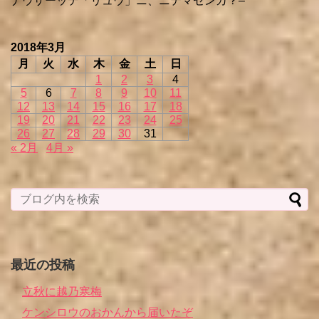
ナウザーッテ「リュウ」ニ、ニテマセンカ？–
2018年3月
月
火
水
木
金
土
日
1
2
3
4
5
6
7
8
9
10
11
12
13
14
15
16
17
18
19
20
21
22
23
24
25
26
27
28
29
30
31
« 2月
4月 »
最近の投稿
立秋に越乃寒梅
ケンシロウのおかんから届いたぞ