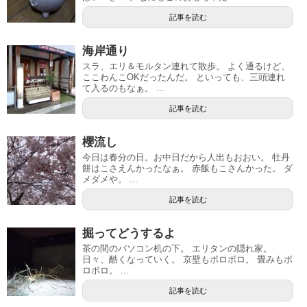
記事を読む
海岸通り
スラ、エリ＆モルタン連れて散歩。 よく通るけど、
ここわんこOKだったんだ。 といっても、三頭連れ
て入るのもなぁ。 ...
記事を読む
櫻流し
今日は春分の日。お中日だから人出もおおい。 牡丹
餅はこさえんかったなぁ。 赤飯もこさんかった。 ダ
メダメや。 ...
記事を読む
掘ってどうするよ
茶の間のパソコン机の下。 エリタンの隠れ家。
日々、酷くなっていく。 京壁もボロボロ。 畳みもボ
ロボロ。 ...
記事を読む