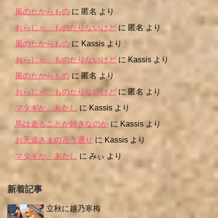
風のたからもの
に
匿名
より
おらじゃ、ものたりないけど
に
匿名
より
風のたからもの
に
Kassis
より
おらじゃ、ものたりないけど
に
Kassis
より
風のたからもの
に
匿名
より
おらじゃ、ものたりないけど
に
匿名
より
マタギか、あたし
に
Kassis
より
馬は走ることが好きなのか
に
Kassis
より
お天道さまの言う通り
に
Kassis
より
マタギか、あたし
に
みぃ
より
新着記事
立秋に越乃寒梅