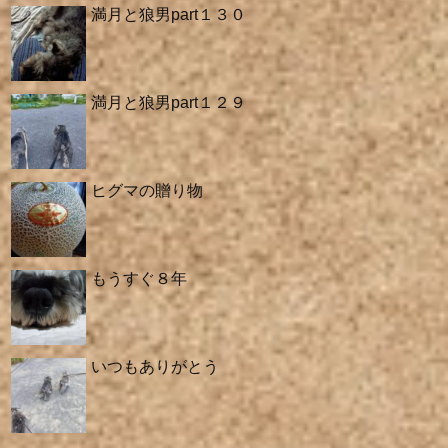
満月と狼男part１３０
満月と狼男part１２９
ヒグマの贈り物
もうすぐ８年
いつもありがとう