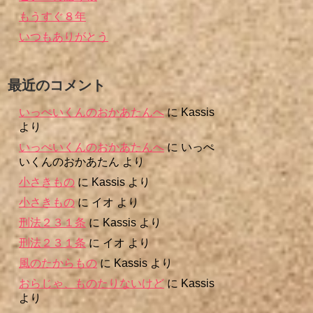
もうすぐ８年
いつもありがとう
最近のコメント
いっぺいくんのおかあたんへ
に
Kassis
より
いっぺいくんのおかあたんへ
に
いっぺ
いくんのおかあたん
より
小さきもの
に
Kassis
より
小さきもの
に
イオ
より
刑法２３１条
に
Kassis
より
刑法２３１条
に
イオ
より
風のたからもの
に
Kassis
より
おらじゃ、ものたりないけど
に
Kassis
より