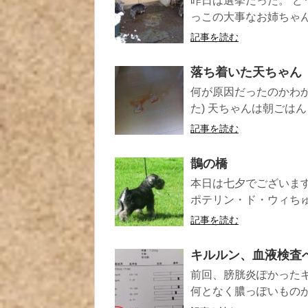
昨日は選挙だった。 ど
っこの大事なお姉ちゃんの
記事を読む
落ち着いた天ちゃん
何が原因だったのかわか
た) 天ちゃんは朝ごはん
記事を読む
鵲の橋
本日は七夕でございます
ポテリン・ド・ウィちゅき
記事を読む
キルルン、血液検査
前回、膀胱炎ぽかった
何となく膿っぽいものが。