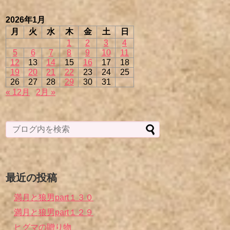
2026年1月
月
火
水
木
金
土
日
1
2
3
4
5
6
7
8
9
10
11
12
13
14
15
16
17
18
19
20
21
22
23
24
25
26
27
28
29
30
31
« 12月
2月 »
最近の投稿
満月と狼男part１３０
満月と狼男part１２９
ヒグマの贈り物