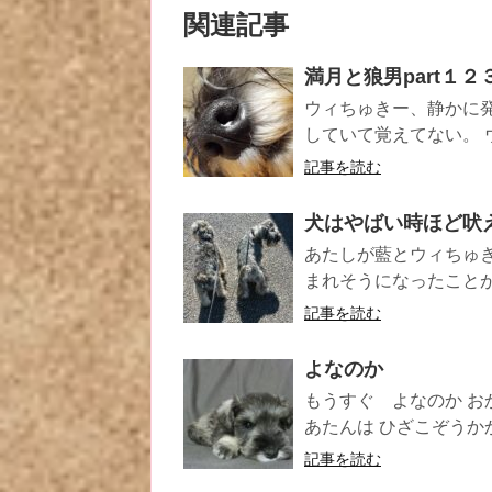
関連記事
満月と狼男part１２
ウィちゅきー、静かに
していて覚えてない。 
記事を読む
犬はやばい時ほど吠
あたしが藍とウィちゅ
まれそうになったことが
記事を読む
よなのか
もうすぐ よなのか お
あたんは ひざこぞうかか
記事を読む