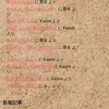
風のたからもの
に
匿名
より
おらじゃ、ものたりないけど
に
匿名
よ
り
風のたからもの
に
Kassis
より
おらじゃ、ものたりないけど
に
Kassis
より
風のたからもの
に
匿名
より
おらじゃ、ものたりないけど
に
匿名
よ
り
マタギか、あたし
に
Kassis
より
馬は走ることが好きなのか
に
Kassis
よ
り
お天道さまの言う通り
に
Kassis
より
マタギか、あたし
に
みぃ
より
新着記事