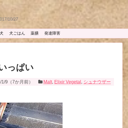
 2017/10/27
犬
犬ごはん
薬膳
発達障害
いっぱい
/1/9
（
7か月前
）
Malt
,
Elixir Vegetal
,
シュナウザー