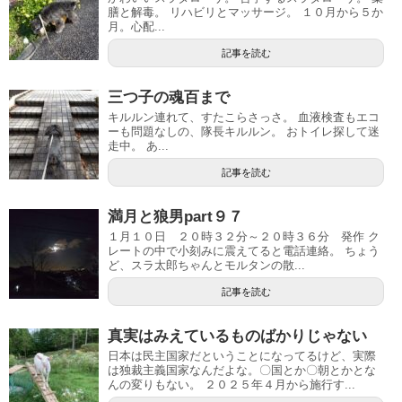
膳と解毒。 リハビリとマッサージ。 １０月から５か
月。心配...
記事を読む
三つ子の魂百まで
キルルン連れて、すたこらさっさ。 血液検査もエコ
ーも問題なしの、隊長キルルン。 おトイレ探して迷
走中。 あ...
記事を読む
満月と狼男part９７
１月１０日 ２０時３２分～２０時３６分 発作 ク
レートの中で小刻みに震えてると電話連絡。 ちょう
ど、スラ太郎ちゃんとモルタンの散...
記事を読む
真実はみえているものばかりじゃない
日本は民主国家だということになってるけど、実際
は独裁主義国家なんだよな。〇国とか〇朝とかとな
んの変りもない。 ２０２５年４月から施行す...