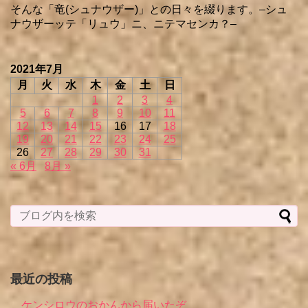
そんな「竜(シュナウザー)」との日々を綴ります。–シュ
ナウザーッテ「リュウ」ニ、ニテマセンカ？–
2021年7月
月
火
水
木
金
土
日
1
2
3
4
5
6
7
8
9
10
11
12
13
14
15
16
17
18
19
20
21
22
23
24
25
26
27
28
29
30
31
« 6月
8月 »
最近の投稿
ケンシロウのおかんから届いたぞ