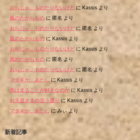
おらじゃ、ものたりないけど
に
Kassis
より
風のたからもの
に
匿名
より
おらじゃ、ものたりないけど
に
匿名
より
風のたからもの
に
Kassis
より
おらじゃ、ものたりないけど
に
Kassis
より
風のたからもの
に
匿名
より
おらじゃ、ものたりないけど
に
匿名
より
マタギか、あたし
に
Kassis
より
馬は走ることが好きなのか
に
Kassis
より
お天道さまの言う通り
に
Kassis
より
マタギか、あたし
に
みぃ
より
新着記事