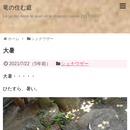
竜の住む庭
Le jardin dens le quel vit le dragon - since 2017/10/27
ホーム
シュナウザー
大暑
2021/7/22
（
5年前
）
シュナウザー
大暑・・・・・
ひたすら、暑い。