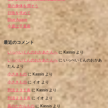
夏の身体を潤そう
日陰を求めて
Blue Agave
今週は千葉産
最近のコメント
いっぺいくんのおかあたんへ
に
Kassis
より
いっぺいくんのおかあたんへ
に
いっぺいくんのおかあ
たん
より
小さきもの
に
Kassis
より
小さきもの
に
イオ
より
刑法２３１条
に
Kassis
より
刑法２３１条
に
イオ
より
風のたからもの
に
Kassis
より