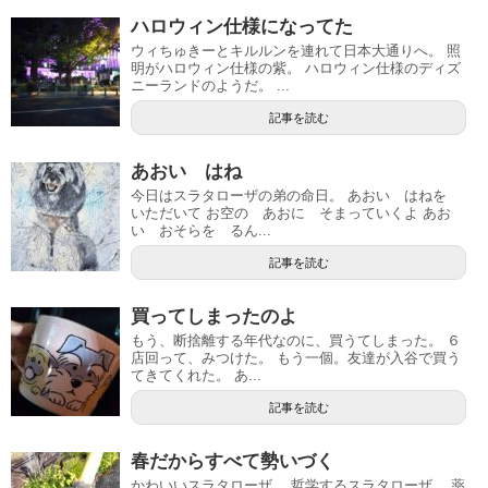
ハロウィン仕様になってた
ウィちゅきーとキルルンを連れて日本大通りへ。 照
明がハロウィン仕様の紫。 ハロウィン仕様のディズ
ニーランドのようだ。 ...
記事を読む
あおい はね
今日はスラタローザの弟の命日。 あおい はねを
いただいて お空の あおに そまっていくよ あお
い おそらを るん...
記事を読む
買ってしまったのよ
もう、断捨離する年代なのに、買うてしまった。 ６
店回って、みつけた。 もう一個。友達が入谷で買う
てきてくれた。 あ...
記事を読む
春だからすべて勢いづく
かわいいスラタローザ。 哲学するスラタローザ。 薬