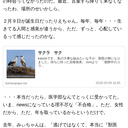
の時会ってなかったのだ。最近、言葉すら降りて来なくな
ったわ、場所のせいかしら。
２月９日が誕生日だったりえちゃん。毎年、毎年・・・生
きてる人間と感覚が違うから、ただ、ずっと、心配してい
るって感じだったのかな。
サクラ サク
kassisです。 私の大事な妹みたいな子が、獣医の卵になり
ました。待ちに待った合格発表。 ovniより 「抱卵中のコ
ウ...
2018-03-09 16:55
barbeapapa.net
・・・本当だったら、医学部なんてとっくに受かってた。
いま、newsになっている理不尽な「不合格」。ただ、女性
だから、ただ、年を取っているからというだけで。
去年、みぃちゃんは、「逃げではなくて、本当に『獣医