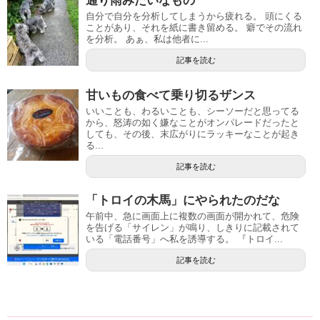
通り雨みたいなもの
自分で自分を分析してしまうから疲れる。 頭にくる
ことがあり、それを紙に書き留める。 癖でその流れ
を分析。 あぁ、私は他者に...
記事を読む
甘いもの食べて乗り切るザンス
いいことも、わるいことも、シーソーだと思ってる
から、怒涛の如く嫌なことがオンパレードだったと
しても、その後、末広がりにラッキーなことが起き
る...
記事を読む
「トロイの木馬」にやられたのだな
午前中、急に画面上に複数の画面が開かれて、危険
を告げる「サイレン」が鳴り、しきりに記載されて
いる「電話番号」へ私を誘導する。 『トロイ...
記事を読む