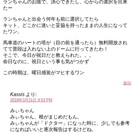
ランちゃんのお陰で、決心できたし、心からの選択を出来
たー
ランちゃんと出会う何年も前に選択してたら
キット、どこかに迷いと妥協を持ったままの人生になって
たワン。
馬車道のハートの塔が（目の前を通ったら）無料開放され
てて普段は入れない上のドームに行ってきたわ！
そこで、今日が祝日だと教えられた。。。
命日なのに、祝日という事も気がつかず
この時期は、曜日感覚がマヒするワン
返信
Kassis
より:
2019年3月21日 8:53 PM
みぃちゃん
みぃちゃん、根がまじめだもん。
みぃちゃんが「ドクター」になった時に、少しでも参考
になればいいと逐次報告はするけどね。