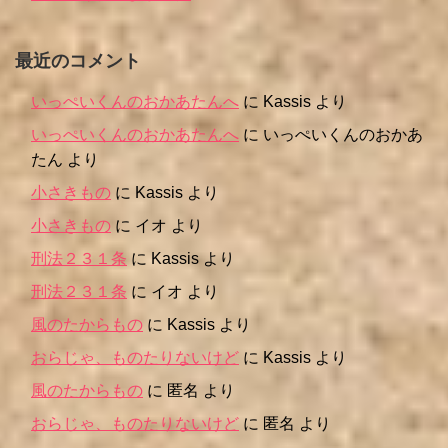
最近のコメント
いっぺいくんのおかあたんへ
に
Kassis
より
いっぺいくんのおかあたんへ
に
いっぺいくんのおかあ
たん
より
小さきもの
に
Kassis
より
小さきもの
に
イオ
より
刑法２３１条
に
Kassis
より
刑法２３１条
に
イオ
より
風のたからもの
に
Kassis
より
おらじゃ、ものたりないけど
に
Kassis
より
風のたからもの
に
匿名
より
おらじゃ、ものたりないけど
に
匿名
より