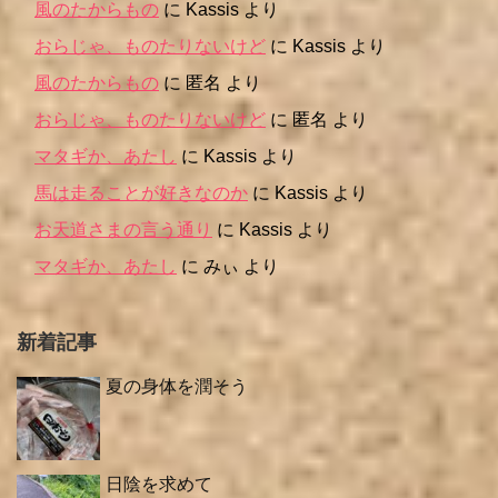
風のたからもの
に
Kassis
より
おらじゃ、ものたりないけど
に
Kassis
より
風のたからもの
に
匿名
より
おらじゃ、ものたりないけど
に
匿名
より
マタギか、あたし
に
Kassis
より
馬は走ることが好きなのか
に
Kassis
より
お天道さまの言う通り
に
Kassis
より
マタギか、あたし
に
みぃ
より
新着記事
夏の身体を潤そう
日陰を求めて