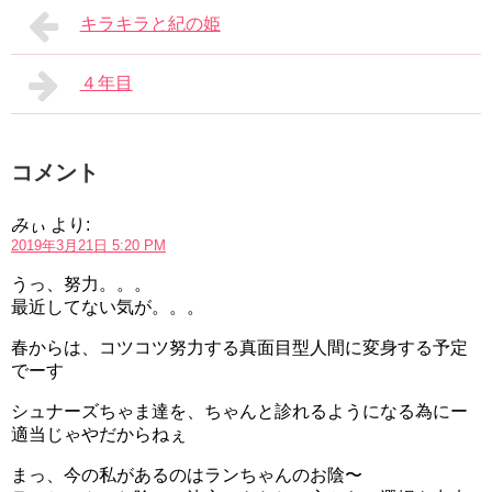
キラキラと紀の姫
４年目
コメント
みぃ
より:
2019年3月21日 5:20 PM
うっ、努力。。。
最近してない気が。。。
春からは、コツコツ努力する真面目型人間に変身する予定
でーす
シュナーズちゃま達を、ちゃんと診れるようになる為にー
適当じゃやだからねぇ
まっ、今の私があるのはランちゃんのお陰〜