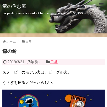
竜の住む庭
Le jardin dens le quel vit le dragon - since 2017/10/27
ホーム
日常
森の鈴
2019/3/21
（
7年前
）
日常
スヌーピーのモデル犬は、ビーグル犬。
うさぎを捕る犬だったらしい。