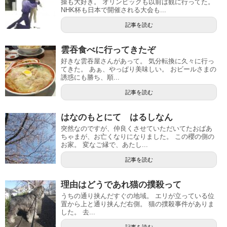
操も大好き。 オリンピックも以前は観に行ってた。
NHK杯も日本で開催される大会も...
記事を読む
雲吞食べに行ってきたぞ
好きな雲吞屋さんがあって。 気分転換に久々に行っ
てきた。 あぁ、やっぱり美味しい。 おビールさまの
誘惑にも勝ち、順...
記事を読む
はなのもとにて はるしなん
突然なのですが、仲良くさせていただいてたおばあ
ちゃまが、お亡くなりになりました。 この櫻の側の
お家。 変なご縁で、あたし...
記事を読む
理由はどうであれ猫の撲殺って
うちの通り挟んだすぐの地域。 エリが立っている位
置から上と通り挟んだ右側。 猫の撲殺事件がありま
した。 去...