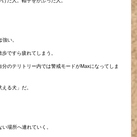
かけた人。帽子をかぶった人。
。
は強い。
散歩ですら疲れてしまう。
分のテリトリー内では警戒モードがMaxになってしま
吠える犬」だ。
。
はない場所へ連れていく。