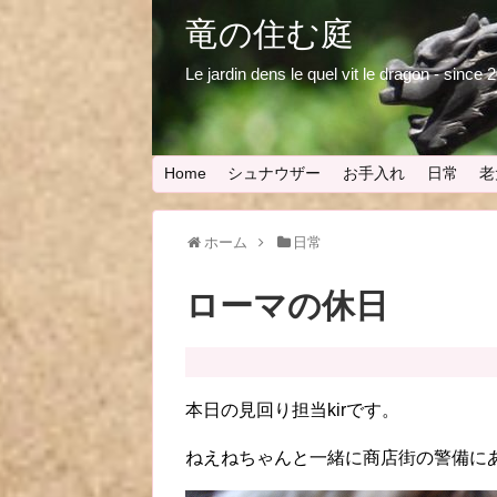
竜の住む庭
Le jardin dens le quel vit le dragon - since
Home
シュナウザー
お手入れ
日常
老
ホーム
日常
ローマの休日
本日の見回り担当kirです。
ねえねちゃんと一緒に商店街の警備に