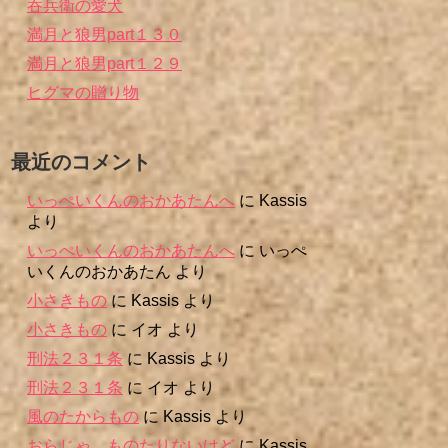
吞兵衛の愛犬
満月と狼男part１３０
満月と狼男part１２９
ヒグマの贈り物
最近のコメント
いっぺいくんのおかあたんへ
に
Kassis
より
いっぺいくんのおかあたんへ
に
いっぺ
いくんのおかあたん
より
小さきもの
に
Kassis
より
小さきもの
に
イオ
より
刑法２３１条
に
Kassis
より
刑法２３１条
に
イオ
より
風のたからもの
に
Kassis
より
おらじゃ、ものたりないけど
に
Kassis