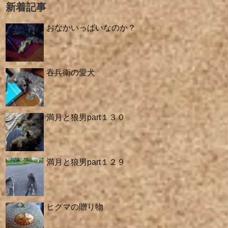
新着記事
おなかいっぱいなのか？
吞兵衛の愛犬
満月と狼男part１３０
満月と狼男part１２９
ヒグマの贈り物