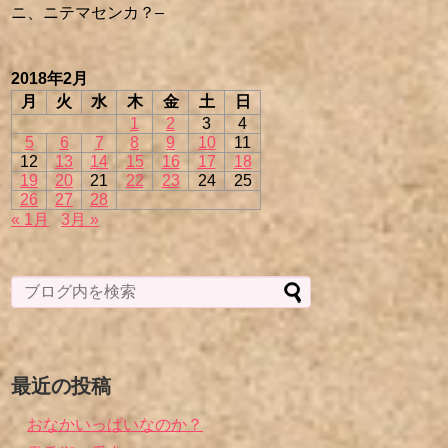
ニ、ニテマセンカ？–
2018年2月
月
火
水
木
金
土
日
1
2
3
4
5
6
7
8
9
10
11
12
13
14
15
16
17
18
19
20
21
22
23
24
25
26
27
28
« 1月
3月 »
最近の投稿
おなかいっぱいなのか？