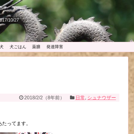
 2017/10/27
犬
犬ごはん
薬膳
発達障害
2018/2/2
（
8年前
）
日常
,
シュナウザー
あたってます。