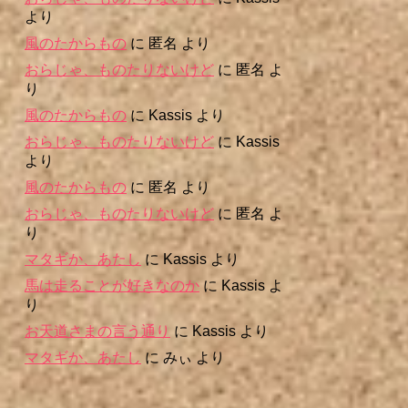
より
風のたからもの
に
匿名
より
おらじゃ、ものたりないけど
に
匿名
よ
り
風のたからもの
に
Kassis
より
おらじゃ、ものたりないけど
に
Kassis
より
風のたからもの
に
匿名
より
おらじゃ、ものたりないけど
に
匿名
よ
り
マタギか、あたし
に
Kassis
より
馬は走ることが好きなのか
に
Kassis
よ
り
お天道さまの言う通り
に
Kassis
より
マタギか、あたし
に
みぃ
より