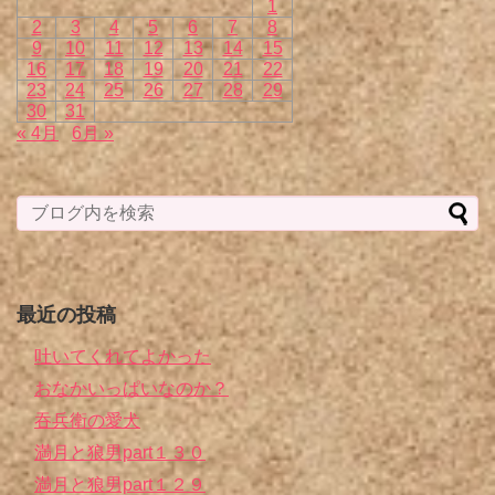
1
2
3
4
5
6
7
8
9
10
11
12
13
14
15
16
17
18
19
20
21
22
23
24
25
26
27
28
29
30
31
« 4月
6月 »
最近の投稿
吐いてくれてよかった
おなかいっぱいなのか？
吞兵衛の愛犬
満月と狼男part１３０
満月と狼男part１２９