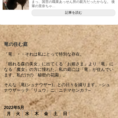
まっ、国営の職業あっせん所の親方だったからな。 後
輩の里奈ちゃ...
記事を読む
竜の住む庭
「竜」・・それは私にとって特別な存在。
「眠れる森の美女」に出てくる「お姫さま」より「竜」に
なる「魔女」の方に憧れた。私の庭には「竜」が住んでい
ます。私だけの「秘密の花園」。
そんな「竜(シュナウザー)」との日々を綴ります。–シュ
ナウザーッテ「リュウ」ニ、ニテマセンカ？–
2022年5月
月
火
水
木
金
土
日