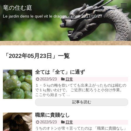
竜の住む庭
Le jardin dens le quel vit le dragon - since 2017/10/27
「
2022年05月23日
」
一覧
全ては「全て」に通ず
2022/5/23
日常
１・５㎏の梅を炊いてても出来上がったものは縮むの
で１㎏無いわけで。 ご近所に配ろうと小分け作業。
ここから始まって ...
記事を読む
職業に貴賤なし
2022/5/23
日常
うちのオトンが常々言ってたのは 「職業に貴賤なし」