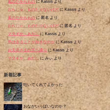
風のたからもの
に
Kassis
より
おらじゃ、ものたりないけど
に
Kassis
より
風のたからもの
に
匿名
より
おらじゃ、ものたりないけど
に
匿名
より
マタギか、あたし
に
Kassis
より
馬は走ることが好きなのか
に
Kassis
より
お天道さまの言う通り
に
Kassis
より
マタギか、あたし
に
みぃ
より
新着記事
吐いてくれてよかった
おなかいっぱいなのか？