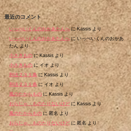
最近のコメント
いっぺいくんのおかあたんへ
に
Kassis
より
いっぺいくんのおかあたんへ
に
いっぺいくんのおかあ
たん
より
小さきもの
に
Kassis
より
小さきもの
に
イオ
より
刑法２３１条
に
Kassis
より
刑法２３１条
に
イオ
より
風のたからもの
に
Kassis
より
おらじゃ、ものたりないけど
に
Kassis
より
風のたからもの
に
匿名
より
おらじゃ、ものたりないけど
に
匿名
より