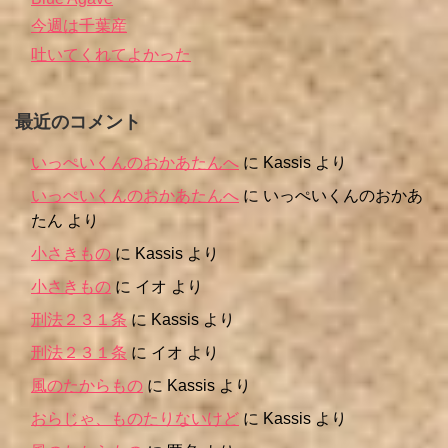
今週は千葉産
吐いてくれてよかった
最近のコメント
いっぺいくんのおかあたんへ
に
Kassis
より
いっぺいくんのおかあたんへ
に
いっぺいくんのおかあ
たん
より
小さきもの
に
Kassis
より
小さきもの
に
イオ
より
刑法２３１条
に
Kassis
より
刑法２３１条
に
イオ
より
風のたからもの
に
Kassis
より
おらじゃ、ものたりないけど
に
Kassis
より