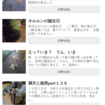
突然目を覚まして...
記事を読む
キルルンの誕生日
本日はキルルンの誕生日。 ここ数日、食が進まず。
ご飯を嗅いでは、鼻でつついて、食器を片す。 お腹
は空いてるみたい...
記事を読む
えっ？いま？ うん、いま
朝、エリの散歩から戻って後ろ脚の草っぱを取って
た。 筋肉の隆起のところから、下の部分が飾り毛な
のか？と漠然と考えて。 が、筋肉の...
記事を読む
満月と狼男part１２６
１０月２６日 ０時２６分追記)１０月２５日１１時
５８分 二階にあがってこようと思ったウィちゅき
ーが階段上から二段目のところで立ち往生。音が
し...