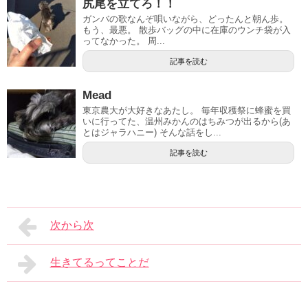
尻尾を立てろ！！
ガンバの歌なんぞ唄いながら、どったんと朝ん歩。
もう、最悪。 散歩バッグの中に在庫のウンチ袋が入
ってなかった。 周...
記事を読む
Mead
東京農大が大好きなあたし。 毎年収穫祭に蜂蜜を買
いに行ってた、温州みかんのはちみつが出るから(あ
とはジャラハニー) そんな話をし...
記事を読む
次から次
生きてるってことだ