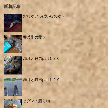
新着記事
おなかいっぱいなのか？
吞兵衛の愛犬
満月と狼男part１３０
満月と狼男part１２９
ヒグマの贈り物