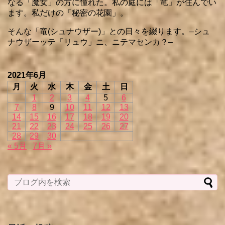
なる「魔女」の方に憧れた。私の庭には「竜」が住んでい
ます。私だけの「秘密の花園」。
そんな「竜(シュナウザー)」との日々を綴ります。–シュ
ナウザーッテ「リュウ」ニ、ニテマセンカ？–
2021年6月
月
火
水
木
金
土
日
1
2
3
4
5
6
7
8
9
10
11
12
13
14
15
16
17
18
19
20
21
22
23
24
25
26
27
28
29
30
« 5月
7月 »