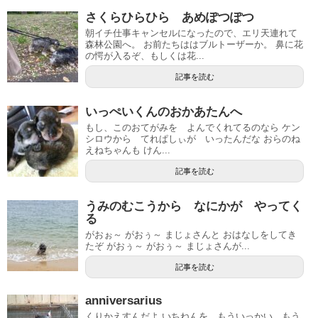
さくらひらひら あめぽつぽつ
朝イチ仕事キャンセルになったので、エリ天連れて
森林公園へ。 お前たちははブルトーザーか。 鼻に花
の愕が入るぞ、もしくは花...
記事を読む
いっぺいくんのおかあたんへ
もし、このおてがみを よんでくれてるのなら ケン
シロウから てれぱしぃが いったんだな おらのね
えねちゃんも けん...
記事を読む
うみのむこうから なにかが やってく
る
がおぉ～ がおぅ～ まじょさんと おはなしをしてき
たぞ がおぅ～ がおぅ～ まじょさんが...
記事を読む
anniversarius
くりかえすんだよ いちねんを もういっかい もう