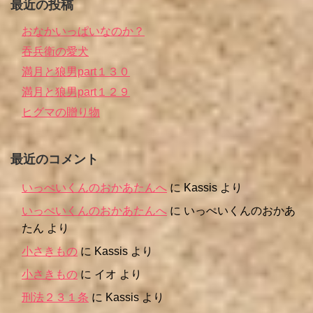
最近の投稿
おなかいっぱいなのか？
吞兵衛の愛犬
満月と狼男part１３０
満月と狼男part１２９
ヒグマの贈り物
最近のコメント
いっぺいくんのおかあたんへ
に
Kassis
より
いっぺいくんのおかあたんへ
に
いっぺいくんのおかあ
たん
より
小さきもの
に
Kassis
より
小さきもの
に
イオ
より
刑法２３１条
に
Kassis
より