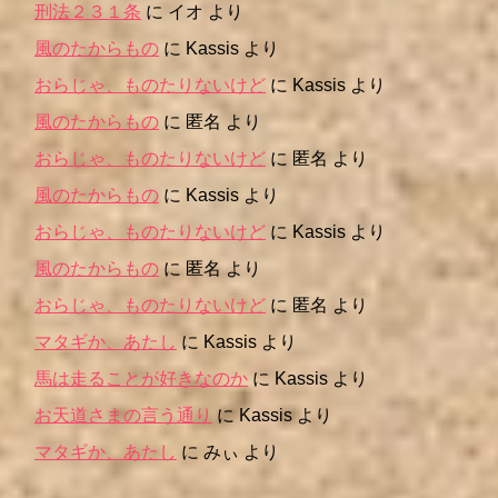
刑法２３１条
に
イオ
より
風のたからもの
に
Kassis
より
おらじゃ、ものたりないけど
に
Kassis
より
風のたからもの
に
匿名
より
おらじゃ、ものたりないけど
に
匿名
より
風のたからもの
に
Kassis
より
おらじゃ、ものたりないけど
に
Kassis
より
風のたからもの
に
匿名
より
おらじゃ、ものたりないけど
に
匿名
より
マタギか、あたし
に
Kassis
より
馬は走ることが好きなのか
に
Kassis
より
お天道さまの言う通り
に
Kassis
より
マタギか、あたし
に
みぃ
より