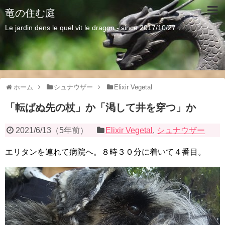
竜の住む庭
Le jardin dens le quel vit le dragon - since 2017/10/27
ホーム
シュナウザー
Elixir Vegetal
「転ばぬ先の杖」か「渇して井を穿つ」か
2021/6/13
（
5年前
）
Elixir Vegetal
,
シュナウザー
エリタンを連れて病院へ。８時３０分に着いて４番目。