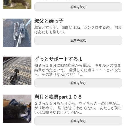
記事を読む
叔父と姪っ子
叔父と姪っ子。 面白いよね、シンクロするの。 散歩
はあたしも楽しい。
記事を読む
ずっとサポートするよ
朝９時１８分に動物病院から電話。 キルルンの検査
結果が出たという。 危惧してた通り・・・といった
ら、その通りなんだけど 「...
記事を読む
満月と狼男part１０８
２０時３５分あたりから、ウィちゅきーの悲鳴が上
がり始めて。 理由がよくわからない。 あたしが傍に
いれば鳴きやむけど、何か...
記事を読む