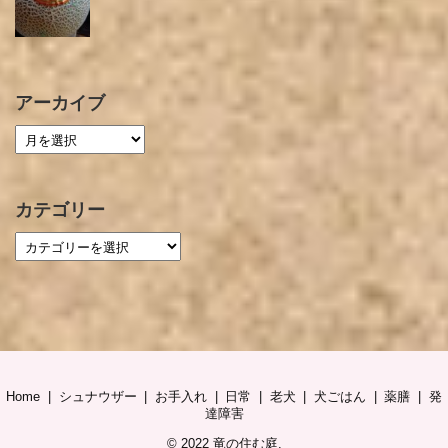
アーカイブ
カテゴリー
Home
シュナウザー
お手入れ
日常
老犬
犬ごはん
薬膳
発
達障害
© 2022
竜の住む庭
.