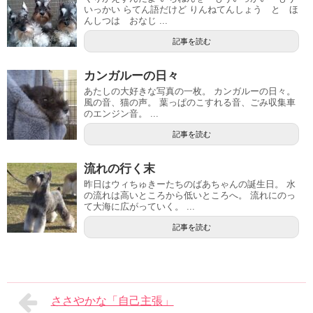
いっかい らてん語だけど りんねてんしょう と ほ
んしつは おなじ ...
記事を読む
カンガルーの日々
あたしの大好きな写真の一枚。 カンガルーの日々。
風の音、猫の声。 葉っぱのこすれる音、ごみ収集車
のエンジン音。 ...
記事を読む
流れの行く末
昨日はウィちゅきーたちのばあちゃんの誕生日。 水
の流れは高いところから低いところへ。 流れにのっ
て大海に広がっていく。 ...
記事を読む
ささやかな「自己主張」