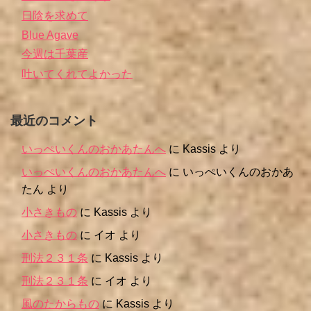
日陰を求めて
Blue Agave
今週は千葉産
吐いてくれてよかった
最近のコメント
いっぺいくんのおかあたんへ
に
Kassis
より
いっぺいくんのおかあたんへ
に
いっぺいくんのおかあ
たん
より
小さきもの
に
Kassis
より
小さきもの
に
イオ
より
刑法２３１条
に
Kassis
より
刑法２３１条
に
イオ
より
風のたからもの
に
Kassis
より