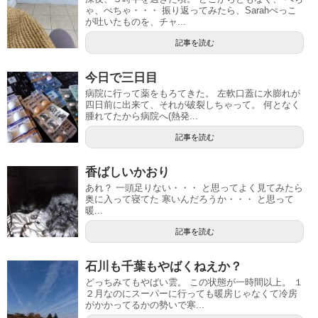
ゃ、ぺちゃ・・・ 振り返ってみたら、Sarahぺっこ
が吐いたものを、チャ...
記事を読む
今日で三日目
病院に行って薬をもろてきた。 左軟口蓋に水膨れが
四日前に出来て、それが破裂しちゃって。 何となく
腫れてたから病院へ(熱発...
記事を読む
香ばしいかおり
あれ？ 一頭足りない・・・ と思ってよく見てみたら
奥に入って寝てた 寒いんだろうか・・・ と思って
暖...
記事を読む
石川も千葉もやばくねえか？
どっちみてもやばい雲。 この状態が一時間以上。 １
２月なのにスーパーに行っても暖房じゃなくて冷房
がかかってるかの勢いで寒...