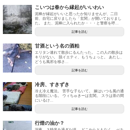
こいつは春から縁起がいいわい
泥棒が縁起がいいと思ったか知りませんが、二日
前、自宅に戻りましたら「玄関」が開いておりまし
た。 また、泥棒に入られたか・・・と警察を呼...
記事を読む
甘酒という名の酒粕
エリタン連れて散歩にるんたった。 この人の散歩は
キリがない。 脱イエティ、もうちょっと。 あたし、
どうも風邪を移さ...
記事を読む
冷房、すきずき
冷え冷え魔法。 苦手な子もいて。 嫁はいつも風の通
る階段にいる。 ウィちゅきーは玄関。 スラは茶の間
にいるけ...
記事を読む
行燈の油か？
深夜、３時半を過ぎた頃。 どこからともなく、 ぺち