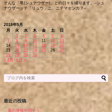
そんな「竜(シュナウザー)」との日々を綴ります。–シュ
ナウザーッテ「リュウ」ニ、ニテマセンカ？–
2018年5月
月
火
水
木
金
土
日
1
2
3
4
5
6
7
8
9
10
11
12
13
14
15
16
17
18
19
20
21
22
23
24
25
26
27
28
29
30
31
« 4月
6月 »
最近の投稿
夏の身体を潤そう