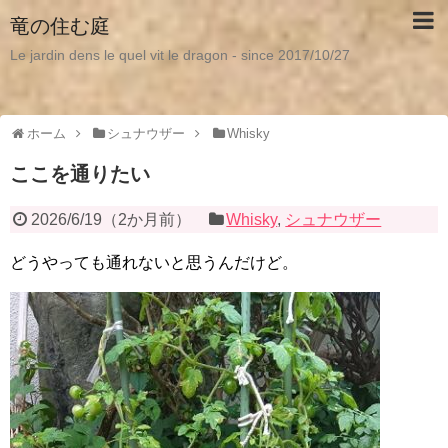
竜の住む庭
Le jardin dens le quel vit le dragon - since 2017/10/27
ホーム
シュナウザー
Whisky
ここを通りたい
2026/6/19
（
2か月前
）
Whisky
,
シュナウザー
どうやっても通れないと思うんだけど。