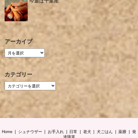
今週は千葉産
アーカイブ
カテゴリー
Home
シュナウザー
お手入れ
日常
老犬
犬ごはん
薬膳
発
達障害