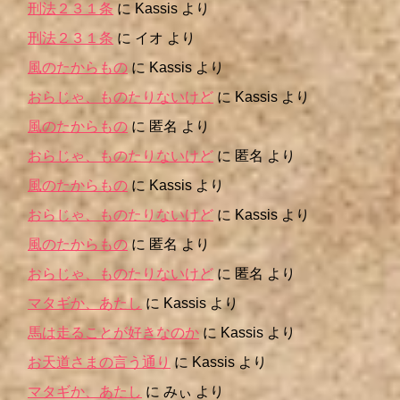
刑法２３１条
に
Kassis
より
刑法２３１条
に
イオ
より
風のたからもの
に
Kassis
より
おらじゃ、ものたりないけど
に
Kassis
より
風のたからもの
に
匿名
より
おらじゃ、ものたりないけど
に
匿名
より
風のたからもの
に
Kassis
より
おらじゃ、ものたりないけど
に
Kassis
より
風のたからもの
に
匿名
より
おらじゃ、ものたりないけど
に
匿名
より
マタギか、あたし
に
Kassis
より
馬は走ることが好きなのか
に
Kassis
より
お天道さまの言う通り
に
Kassis
より
マタギか、あたし
に
みぃ
より