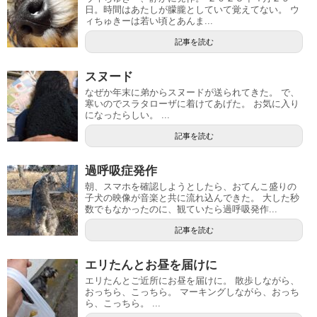
日。時間はあたしが朦朧としていて覚えてない。 ウ
ィちゅきーは若い頃とあんま...
記事を読む
スヌード
なぜか年末に弟からスヌードが送られてきた。 で、
寒いのでスラタローザに着けてあげた。 お気に入り
になったらしい。 ...
記事を読む
過呼吸症発作
朝、スマホを確認しようとしたら、おてんこ盛りの
子犬の映像が音楽と共に流れ込んできた。 大した秒
数でもなかったのに、観ていたら過呼吸発作...
記事を読む
エリたんとお昼を届けに
エリたんとご近所にお昼を届けに。 散歩しながら、
おっちら、こっちら。 マーキングしながら、おっち
ら、こっちら。 ...