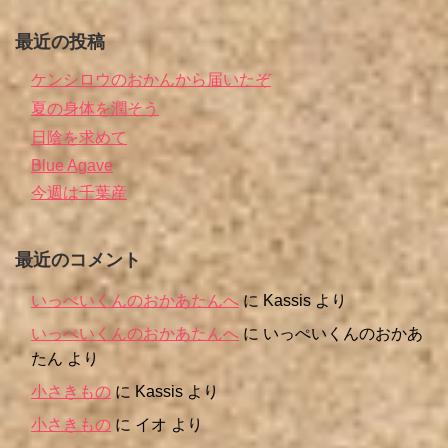
最近の投稿
ケンシロウのおかんから届いたぞ
夏の身体を潤そう
日陰を求めて
Blue Agave
今週は千葉産
最近のコメント
いっぺいくんのおかあたんへ
に
Kassis
より
いっぺいくんのおかあたんへ
に
いっぺいくんのおかあ
たん
より
小さきもの
に
Kassis
より
小さきもの
に
イオ
より