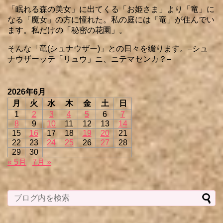
「眠れる森の美女」に出てくる「お姫さま」より「竜」に
なる「魔女」の方に憧れた。私の庭には「竜」が住んでい
ます。私だけの「秘密の花園」。
そんな「竜(シュナウザー)」との日々を綴ります。–シュ
ナウザーッテ「リュウ」ニ、ニテマセンカ？–
2026年6月
月
火
水
木
金
土
日
1
2
3
4
5
6
7
8
9
10
11
12
13
14
15
16
17
18
19
20
21
22
23
24
25
26
27
28
29
30
« 5月
7月 »