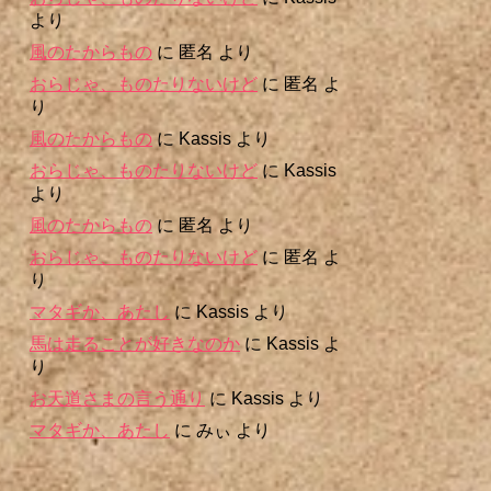
より
風のたからもの
に
匿名
より
おらじゃ、ものたりないけど
に
匿名
よ
り
風のたからもの
に
Kassis
より
おらじゃ、ものたりないけど
に
Kassis
より
風のたからもの
に
匿名
より
おらじゃ、ものたりないけど
に
匿名
よ
り
マタギか、あたし
に
Kassis
より
馬は走ることが好きなのか
に
Kassis
よ
り
お天道さまの言う通り
に
Kassis
より
マタギか、あたし
に
みぃ
より