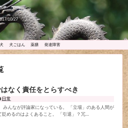
 2017/10/27
犬
犬ごはん
薬膳
発達障害
覧
ではなく責任をとらすべき
日常
。 みんなが評論家になっている。 「立場」のある人間が
貶めるのはよくあること。 「引退」？冗...