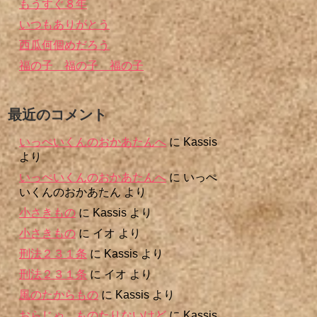
もうすぐ８年
いつもありがとう
西瓜何個めだろう
福の子 福の子 福の子
最近のコメント
いっぺいくんのおかあたんへ
に
Kassis
より
いっぺいくんのおかあたんへ
に
いっぺ
いくんのおかあたん
より
小さきもの
に
Kassis
より
小さきもの
に
イオ
より
刑法２３１条
に
Kassis
より
刑法２３１条
に
イオ
より
風のたからもの
に
Kassis
より
おらじゃ、ものたりないけど
に
Kassis