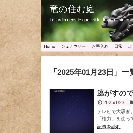
竜の住む庭
Le jardin dens le quel vit le dragon - since
Home
シュナウザー
お手入れ
日常
老
「
2025年01月23日
」
一
逃がすの
2025/1/23
テレビで大騒ぎ
「権力」を使って
記事を読む