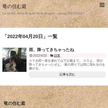
竜の住む庭
Le jardin dens le quel vit le dragon - since 2017/10/27
「
2022年04月20日
」
一覧
雨、降ってきちゃったね
2022/4/20
日常
スラ太郎一座を連れて山下公園まで。 スラよ。 雨が
降ってきちゃったぜよ。 家の周りでは雨に濡れるのを
嫌がる。 ...
記事を読む
竜の住む庭