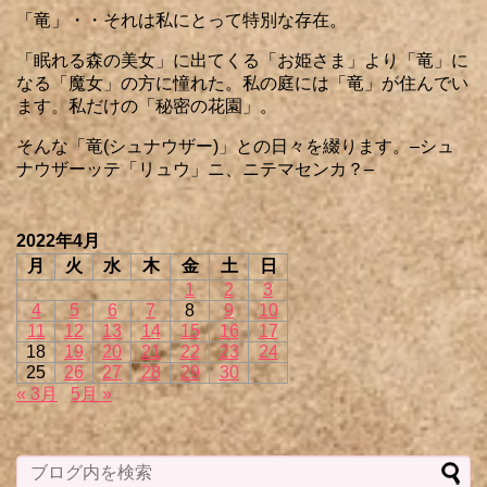
「竜」・・それは私にとって特別な存在。
「眠れる森の美女」に出てくる「お姫さま」より「竜」に
なる「魔女」の方に憧れた。私の庭には「竜」が住んでい
ます。私だけの「秘密の花園」。
そんな「竜(シュナウザー)」との日々を綴ります。–シュ
ナウザーッテ「リュウ」ニ、ニテマセンカ？–
2022年4月
月
火
水
木
金
土
日
1
2
3
4
5
6
7
8
9
10
11
12
13
14
15
16
17
18
19
20
21
22
23
24
25
26
27
28
29
30
« 3月
5月 »