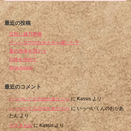
最近の投稿
立秋に越乃寒梅
ケンシロウのおかんから届いたぞ
夏の身体を潤そう
日陰を求めて
Blue Agave
最近のコメント
いっぺいくんのおかあたんへ
に
Kassis
より
いっぺいくんのおかあたんへ
に
いっぺいくんのおかあ
たん
より
小さきもの
に
Kassis
より