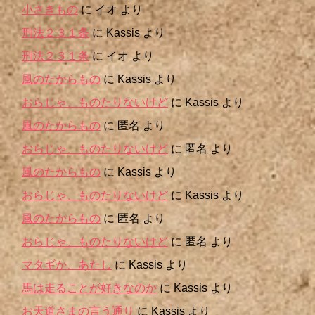
小さきもの
に
イオ
より
刑法２３１条
に
Kassis
より
刑法２３１条
に
イオ
より
風のたからもの
に
Kassis
より
おらじゃ、ものたりないけど
に
Kassis
より
風のたからもの
に
匿名
より
おらじゃ、ものたりないけど
に
匿名
より
風のたからもの
に
Kassis
より
おらじゃ、ものたりないけど
に
Kassis
より
風のたからもの
に
匿名
より
おらじゃ、ものたりないけど
に
匿名
より
マタギか、あたし
に
Kassis
より
馬は走ることが好きなのか
に
Kassis
より
お天道さまの言う通り
に
Kassis
より