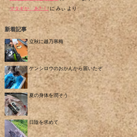
マタギか、あたし
に
みぃ
より
新着記事
立秋に越乃寒梅
ケンシロウのおかんから届いたぞ
夏の身体を潤そう
日陰を求めて