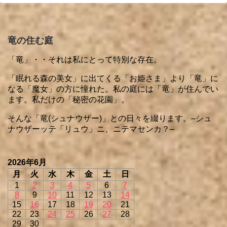
竜の住む庭
「竜」・・それは私にとって特別な存在。
「眠れる森の美女」に出てくる「お姫さま」より「竜」に
なる「魔女」の方に憧れた。私の庭には「竜」が住んでい
ます。私だけの「秘密の花園」。
そんな「竜(シュナウザー)」との日々を綴ります。–シュ
ナウザーッテ「リュウ」ニ、ニテマセンカ？–
2026年6月
月
火
水
木
金
土
日
1
2
3
4
5
6
7
8
9
10
11
12
13
14
15
16
17
18
19
20
21
22
23
24
25
26
27
28
29
30