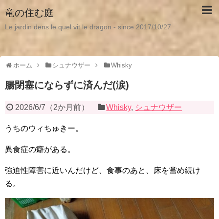
竜の住む庭
Le jardin dens le quel vit le dragon - since 2017/10/27
ホーム
シュナウザー
Whisky
腸閉塞にならずに済んだ(涙)
2026/6/7
（
2か月前
）
Whisky
,
シュナウザー
うちのウィちゅきー。
異食症の癖がある。
強迫性障害に近いんだけど、食事のあと、床を嘗め続け
る。