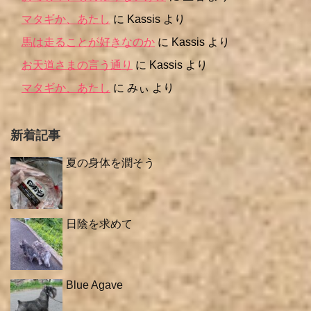
マタギか、あたし
に
Kassis
より
馬は走ることが好きなのか
に
Kassis
より
お天道さまの言う通り
に
Kassis
より
マタギか、あたし
に
みぃ
より
新着記事
夏の身体を潤そう
日陰を求めて
Blue Agave