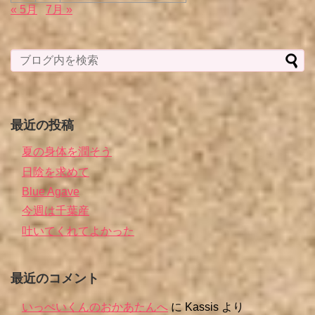
« 5月
7月 »
最近の投稿
夏の身体を潤そう
日陰を求めて
Blue Agave
今週は千葉産
吐いてくれてよかった
最近のコメント
いっぺいくんのおかあたんへ
に
Kassis
より