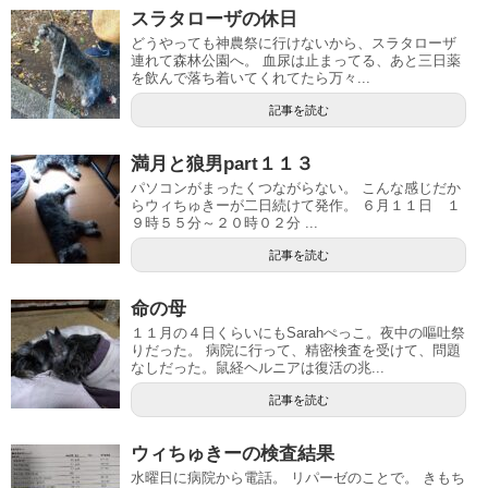
スラタローザの休日
どうやっても神農祭に行けないから、スラタローザ
連れて森林公園へ。 血尿は止まってる、あと三日薬
を飲んで落ち着いてくれてたら万々...
記事を読む
満月と狼男part１１３
パソコンがまったくつながらない。 こんな感じだか
らウィちゅきーが二日続けて発作。 ６月１１日 １
９時５５分～２０時０２分 ...
記事を読む
命の母
１１月の４日くらいにもSarahぺっこ。夜中の嘔吐祭
りだった。 病院に行って、精密検査を受けて、問題
なしだった。鼠経ヘルニアは復活の兆...
記事を読む
ウィちゅきーの検査結果
水曜日に病院から電話。 リパーゼのことで。 きもち