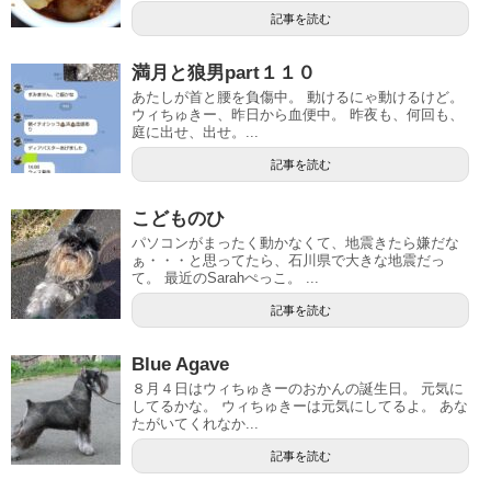
記事を読む
満月と狼男part１１０
あたしが首と腰を負傷中。 動けるにゃ動けるけど。
ウィちゅきー、昨日から血便中。 昨夜も、何回も、
庭に出せ、出せ。...
記事を読む
こどものひ
パソコンがまったく動かなくて、地震きたら嫌だな
ぁ・・・と思ってたら、石川県で大きな地震だっ
て。 最近のSarahぺっこ。 ...
記事を読む
Blue Agave
８月４日はウィちゅきーのおかんの誕生日。 元気に
してるかな。 ウィちゅきーは元気にしてるよ。 あな
たがいてくれなか...
記事を読む